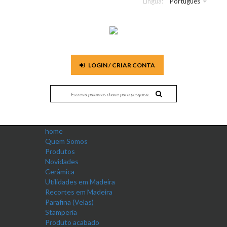
Língua:
Português
LOGIN / CRIAR CONTA
home
Quem Somos
Produtos
Novidades
Cerâmica
Utilidades em Madeira
Recortes em Madeira
Parafina (Velas)
Stamperia
Produto acabado