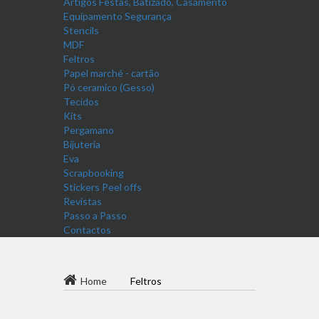
Artigos Festas, Batizado, Casamento
Equipamento Segurança
Stencils
MDF
Feltros
Papel marché - cartão
Pó ceramico (Gesso)
Tecidos
Kits
Pergamano
Bijuteria
Eva
Scrapbooking
Stickers Peel offs
Revistas
Passo a Passo
Contactos
Home
Feltros