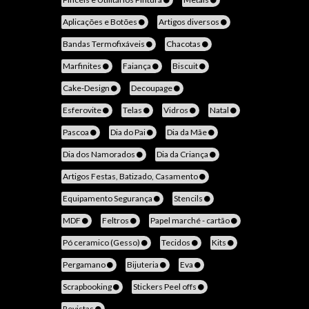
Aplicações e Botões
Artigos diversos
Bandas Termofixáveis
Chacotas
Marfinites
Faiança
Biscuit
Cake-Design
Decoupage
Esferovite
Telas
Vidros
Natal
Pascoa
Dia do Pai
Dia da Mãe
Dia dos Namorados
Dia da Criança
Artigos Festas, Batizado, Casamento
Equipamento Segurança
Stencils
MDF
Feltros
Papel marché - cartão
Pó ceramico (Gesso)
Tecidos
Kits
Pergamano
Bijuteria
Eva
Scrapbooking
Stickers Peel offs
Revistas