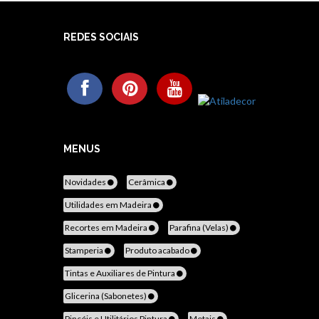
REDES SOCIAIS
MENUS
Novidades
Cerâmica
Utilidades em Madeira
Recortes em Madeira
Parafina (Velas)
Stamperia
Produto acabado
Tintas e Auxiliares de Pintura
Glicerina (Sabonetes)
Pincéis e Utilitários Pintura
Metais