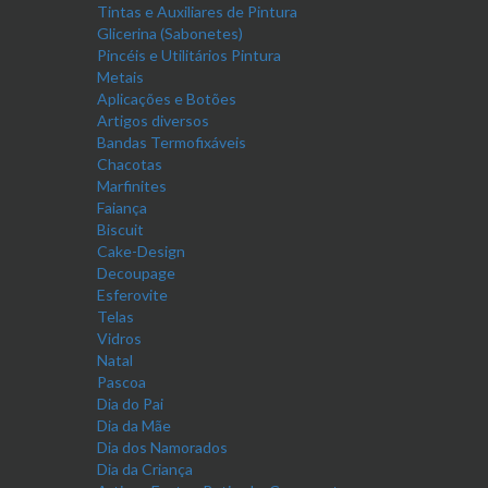
Tintas e Auxiliares de Pintura
Glicerina (Sabonetes)
Pincéis e Utilitários Pintura
Metais
Aplicações e Botões
Artigos diversos
Bandas Termofixáveis
Chacotas
Marfinites
Faiança
Biscuit
Cake-Design
Decoupage
Esferovite
Telas
Vidros
Natal
Pascoa
Dia do Pai
Dia da Mãe
Dia dos Namorados
Dia da Criança