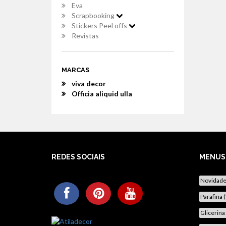
Eva
Scrapbooking
Stickers Peel offs
Revistas
MARCAS
viva decor
Officia aliquid ulla
REDES SOCIAIS
MENUS
Novidad
Parafina 
Glicerina