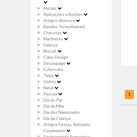
Metais
Aplicações e Botões
Artigos diversos
Bandas Termofixáveis
Chacotas
Marfinites
Faiança
Biscuit
Cake-Design
Decoupage
Esferovite
Telas
Vidros
Natal
Pascoa
1
Dia do Pai
Dia da Mãe
Dia dos Namorados
Dia da Criança
Artigos Festas, Batizado,
Casamento
Equipamento Segurança