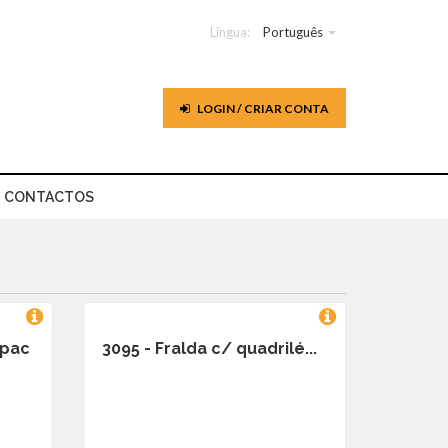
Língua:
Português
LOGIN / CRIAR CONTA
CONTACTOS
(pac
3095 - Fralda c/ quadrilé...