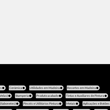
es
Cerâmica
Utilidades em Madeira
Recortes em Madeira
(Velas)
Stamperia
Produto acabado
Tintas e Auxiliares de Pintura
 (Sabonetes)
Pincéis e Utilitários Pintura
Metais
Aplicações e Botões