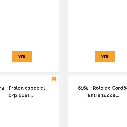
VER
VER
94 - Fralda especial
6162 - Rolo de Cordã
c/piquet...
Entran&cce...