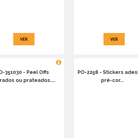
VER
VER
O-351030 - Peel Offs
PO-2258 - Stickers ades
rados ou prateados....
pré-cor...