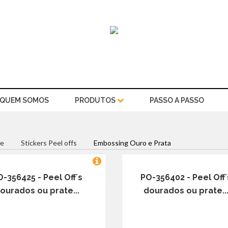
QUEM SOMOS
PRODUTOS
PASSO A PASSO
e
Stickers Peel offs
Embossing Ouro e Prata
-356425 - Peel Off´s
PO-356402 - Peel Off´
ourados ou prate...
dourados ou prate..