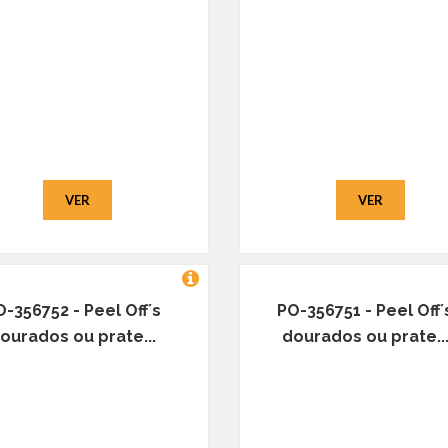
VER
VER
O-356752 - Peel Off´s
PO-356751 - Peel Off´
ourados ou prate...
dourados ou prate..