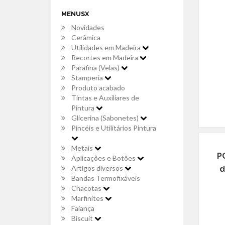
MENUSX
Novidades
Cerâmica
Utilidades em Madeira
Recortes em Madeira
Parafina (Velas)
Stamperia
Produto acabado
Tintas e Auxiliares de
Pintura
Glicerina (Sabonetes)
Pincéis e Utilitários Pintura
Metais
P
Aplicações e Botões
Artigos diversos
d
Bandas Termofixáveis
Chacotas
Marfinites
Faiança
Biscuit