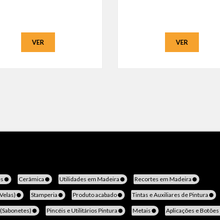
VER
VER
es
Cerâmica
Utilidades em Madeira
Recortes em Madeira
(Velas)
Stamperia
Produto acabado
Tintas e Auxiliares de Pintura
 (Sabonetes)
Pincéis e Utilitários Pintura
Metais
Aplicações e Botões