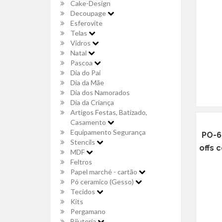
Cake-Design
Decoupage
Esferovite
Telas
Vidros
Natal
Pascoa
Dia do Pai
Dia da Mãe
Dia dos Namorados
Dia da Criança
Artigos Festas, Batizado,
Casamento
Equipamento Segurança
PO-6
Stencils
offs 
MDF
Feltros
Papel marché - cartão
Pó ceramico (Gesso)
Tecidos
Kits
Pergamano
Bijuteria