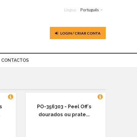
Língua:
Português
LOGIN / CRIAR CONTA
CONTACTOS
s
PO-356303 - Peel Off´s
.
dourados ou prate...