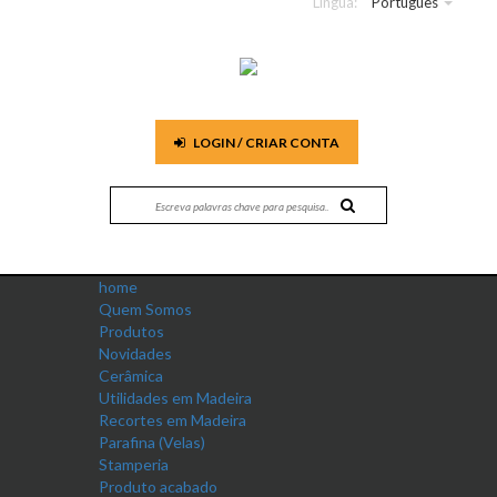
Língua:
Português
LOGIN / CRIAR CONTA
home
Quem Somos
Produtos
Novidades
Cerâmica
Utilidades em Madeira
Recortes em Madeira
Parafina (Velas)
Stamperia
Produto acabado