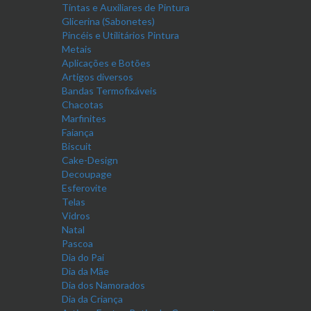
Tintas e Auxiliares de Pintura
Glicerina (Sabonetes)
Pincéis e Utilitários Pintura
Metais
Aplicações e Botões
Artigos diversos
Bandas Termofixáveis
Chacotas
Marfinites
Faiança
Biscuit
Cake-Design
Decoupage
Esferovite
Telas
Vidros
Natal
Pascoa
Dia do Pai
Dia da Mãe
Dia dos Namorados
Dia da Criança