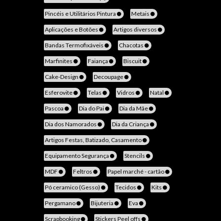
Pincéis e Utilitários Pintura
Metais
Aplicações e Botões
Artigos diversos
Bandas Termofixáveis
Chacotas
Marfinites
Faiança
Biscuit
Cake-Design
Decoupage
Esferovite
Telas
Vidros
Natal
Pascoa
Dia do Pai
Dia da Mãe
Dia dos Namorados
Dia da Criança
Artigos Festas, Batizado, Casamento
Equipamento Segurança
Stencils
MDF
Feltros
Papel marché - cartão
Pó ceramico (Gesso)
Tecidos
Kits
Pergamano
Bijuteria
Eva
Scrapbooking
Stickers Peel offs