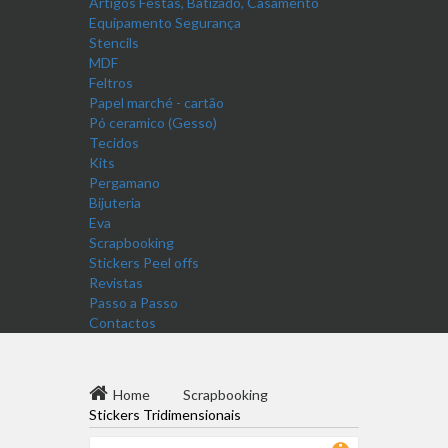
Artigos Festas, Batizado, Casamento
Equipamento Segurança
Stencils
MDF
Feltros
Papel marché - cartão
Pó ceramico (Gesso)
Tecidos
Kits
Pergamano
Bijuteria
Eva
Scrapbooking
Stickers Peel offs
Revistas
Passo a Passo
Contactos
Home
Scrapbooking
Stickers Tridimensionais