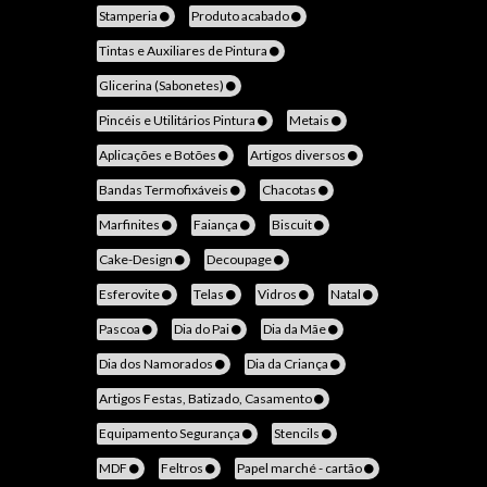
Stamperia
Produto acabado
Tintas e Auxiliares de Pintura
Glicerina (Sabonetes)
Pincéis e Utilitários Pintura
Metais
Aplicações e Botões
Artigos diversos
Bandas Termofixáveis
Chacotas
Marfinites
Faiança
Biscuit
Cake-Design
Decoupage
Esferovite
Telas
Vidros
Natal
Pascoa
Dia do Pai
Dia da Mãe
Dia dos Namorados
Dia da Criança
Artigos Festas, Batizado, Casamento
Equipamento Segurança
Stencils
MDF
Feltros
Papel marché - cartão