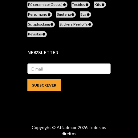
Pó ceramico (Gesso)
Tecidos
Kits
Pergamano
Bijuteria
Eva
Scrapbooking
Stickers Peel offs
Revistas
NEWSLETTER
Copyright ©
Atiladecor
2026 Todos os
direitos