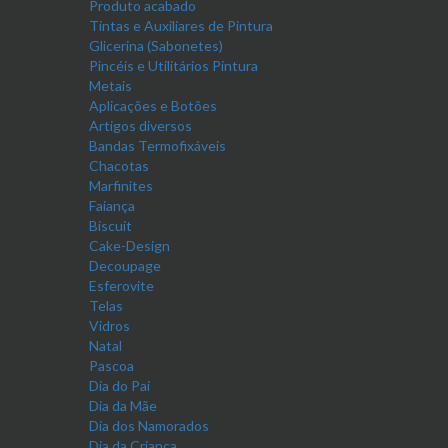
Produto acabado
Tintas e Auxiliares de Pintura
Glicerina (Sabonetes)
Pincéis e Utilitários Pintura
Metais
Aplicações e Botões
Artigos diversos
Bandas Termofixáveis
Chacotas
Marfinites
Faiança
Biscuit
Cake-Design
Decoupage
Esferovite
Telas
Vidros
Natal
Pascoa
Dia do Pai
Dia da Mãe
Dia dos Namorados
Dia da Criança