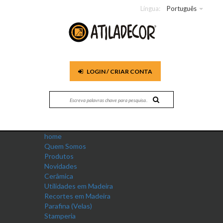
Língua:
Português
LOGIN / CRIAR CONTA
home
Quem Somos
Produtos
Novidades
Cerâmica
Utilidades em Madeira
Recortes em Madeira
Parafina (Velas)
Stamperia