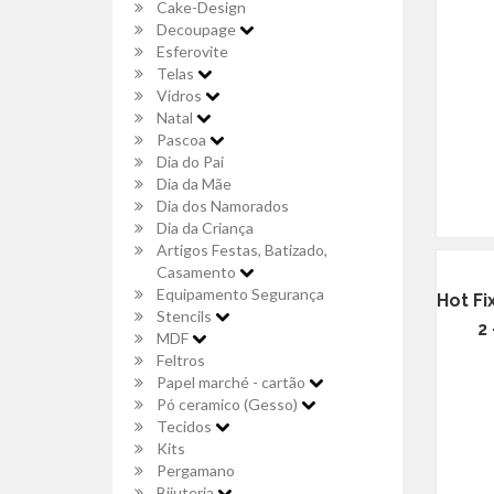
Cake-Design
Decoupage
Esferovite
Telas
Vidros
Natal
Pascoa
Dia do Pai
Dia da Mãe
Dia dos Namorados
Dia da Criança
Artigos Festas, Batizado,
Casamento
Equipamento Segurança
Hot Fi
Stencils
2
MDF
Feltros
Papel marché - cartão
Pó ceramico (Gesso)
Tecidos
Kits
Pergamano
Bijuteria