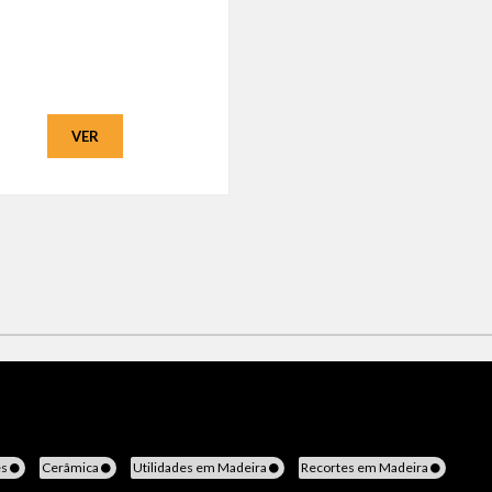
VER
es
Cerâmica
Utilidades em Madeira
Recortes em Madeira