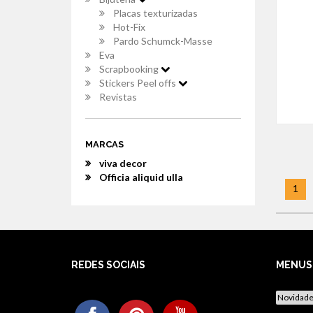
Placas texturizadas
Hot-Fix
Pardo Schumck-Masse
Eva
Scrapbooking
Stickers Peel offs
Revistas
MARCAS
viva decor
Officia aliquid ulla
1
REDES SOCIAIS
MENUS
Novidad