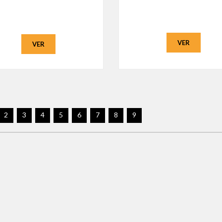
VER
VER
2
3
4
5
6
7
8
9