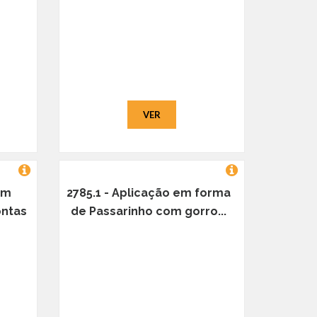
VER
em
2785.1 - Aplicação em forma
ontas
de Passarinho com gorro...