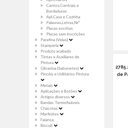
Cantos,Centrais e
Bordaduras
Apl.Casa e Cozinha
Palavras,Letras,Nrº
Placas escritas
Placas sem inscrições
Parafina (Velas)
Stamperia
Produto acabado
Tintas e Auxiliares de
Pintura
2785.
Glicerina (Sabonetes)
Pincéis e Utilitários Pintura
de P
Metais
Aplicações e Botões
Artigos diversos
Bandas Termofixáveis
Chacotas
Marfinites
Faiança
Biscuit