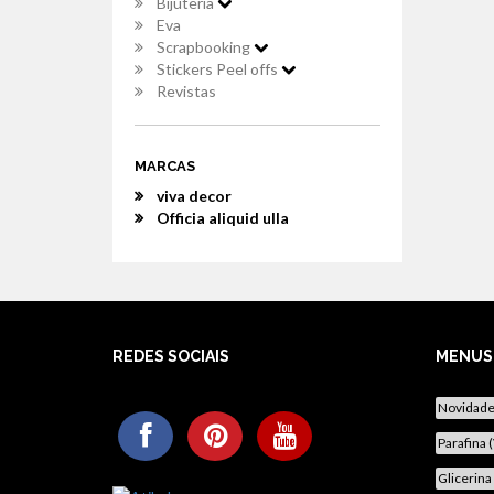
Bijuteria
Eva
Scrapbooking
Stickers Peel offs
Revistas
MARCAS
viva decor
Officia aliquid ulla
REDES SOCIAIS
MENUS
Novidad
Parafina 
Glicerina