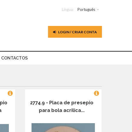
Língua:
Português
LOGIN / CRIAR CONTA
CONTACTOS
pio
2774.9 - Placa de presepio
a
para bola acrilica...