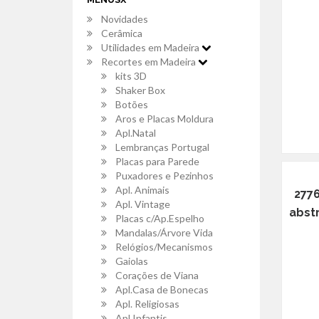
Novidades
Cerâmica
Utilidades em Madeira
Recortes em Madeira
kits 3D
Shaker Box
Botões
Aros e Placas Moldura
Apl.Natal
Lembranças Portugal
Placas para Parede
Puxadores e Pezinhos
Apl. Animais
2776
Apl. Vintage
abstr
Placas c/Ap.Espelho
Mandalas/Árvore Vida
Relógios/Mecanismos
Gaiolas
Corações de Viana
Apl.Casa de Bonecas
Apl. Religiosas
Apl.Infantis