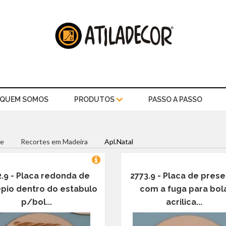
QUEM SOMOS
PRODUTOS
PASSO A PASSO
e
Recortes em Madeira
Apl.Natal
2.9 - Placa redonda de
2773.9 - Placa de prese
pio dentro do estabulo
com a fuga para bol
p/bol...
acrilica...