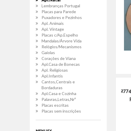
Lembranças Portugal
Placas para Parede
Puxadores e Pezinhos
Apl. Animais
Apl. Vintage
Placas c/Ap.Espelho
Mandalas/Árvore Vida
Relógios/Mecanismos
Gaiolas
Corações de Viana
Apl.Casa de Bonecas
Apl. Religiosas
Apl.Infantis
Cantos,Centrais e
Bordaduras
2774
Apl.Casa e Cozinha
Palavras,Letras,Nrº
Placas escritas
Placas sem inscrições
MENUSX