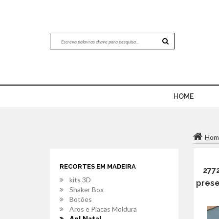
HOME
Hom
RECORTES EM MADEIRA
277
kits 3D
prese
Shaker Box
Botões
Aros e Placas Moldura
Apl.Natal