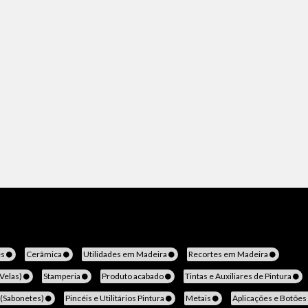
es
Cerâmica
Utilidades em Madeira
Recortes em Madeira
(Velas)
Stamperia
Produto acabado
Tintas e Auxiliares de Pintura
 (Sabonetes)
Pincéis e Utilitários Pintura
Metais
Aplicações e Botões