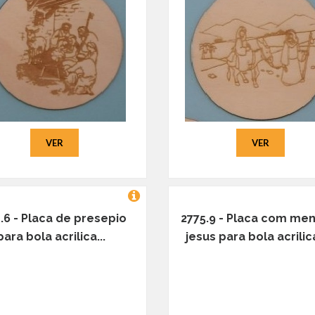
VER
VER
.6 - Placa de presepio
2775.9 - Placa com men
para bola acrilica...
jesus para bola acrilica