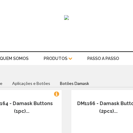
QUEM SOMOS
PRODUTOS
PASSO A PASSO
e
Aplicações e Botões
Botões Damask
164 - Damask Buttons
DM1166 - Damask Butt
(1pc)...
(2pcs)...