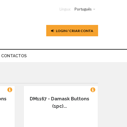
Língua:
Português
LOGIN / CRIAR CONTA
CONTACTOS
ons
DM1167 - Damask Buttons
(1pc)...