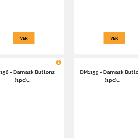
VER
VER
156 - Damask Buttons
DM1159 - Damask Butt
(1pc)...
(1pc)...