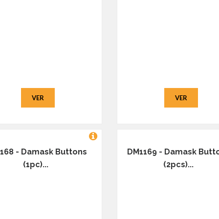
VER
VER
168 - Damask Buttons
DM1169 - Damask Butt
(1pc)...
(2pcs)...