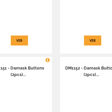
VER
VER
151 - Damask Buttons
DM1152 - Damask Butt
(2pcs)...
(2pcs)...