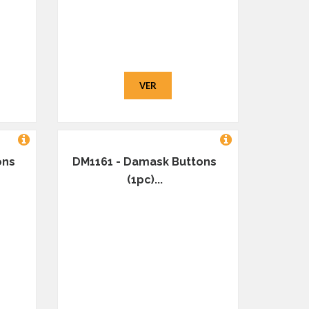
VER
ons
DM1161 - Damask Buttons
(1pc)...