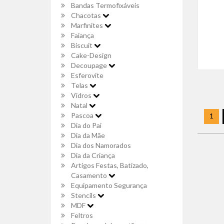
Bandas Termofixáveis
Chacotas
Marfinites
Faiança
Biscuit
Cake-Design
Decoupage
Esferovite
Telas
Vidros
Natal
Pascoa
1
Dia do Pai
Dia da Mãe
Dia dos Namorados
Dia da Criança
Artigos Festas, Batizado,
Casamento
Equipamento Segurança
Stencils
MDF
Feltros