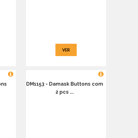
VER
ons
DM1153 - Damask Buttons com
2 pcs ...