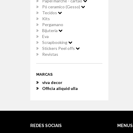
Papel marché - cartão
Pó ceramico (Gesso)
Tecidos
Kits
Pergamano
Bijuteria
Eva
Scrapbooking
Stickers Peel offs
Revistas
MARCAS
viva decor
Officia aliquid ulla
REDES SOCIAIS
MENUS