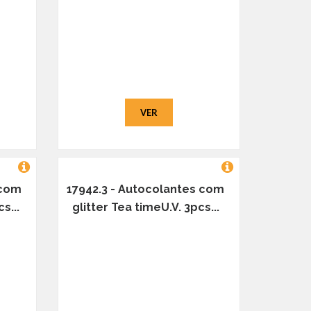
VER
 com
17942.3 - Autocolantes com
s...
glitter Tea timeU.V. 3pcs...