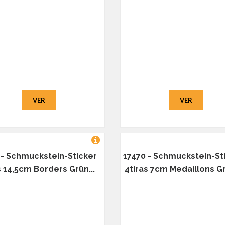
VER
VER
 - Schmuckstein-Sticker
17470 - Schmuckstein-St
s 14,5cm Borders Grün...
4tiras 7cm Medaillons Gr