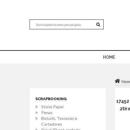
HOME
Hom
SCRAPBOOKING
17452
Stone Paper
2tir
Penas
Bisturis, Tesouras e
Cortadores
Papel 3D pré-cortado