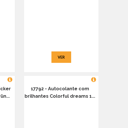
VER
icker
17792 - Autocolante com
ün...
brilhantes Colorful dreams 1...