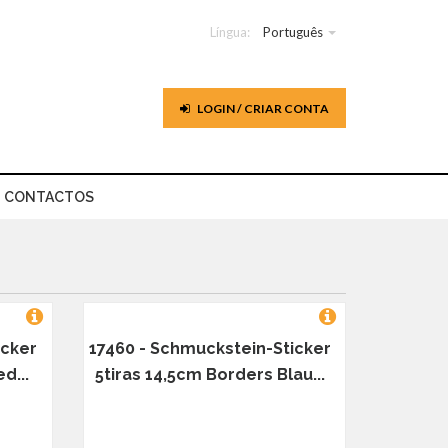
Língua:
Português
LOGIN / CRIAR CONTA
CONTACTOS
icker
17460 - Schmuckstein-Sticker
d...
5tiras 14,5cm Borders Blau...