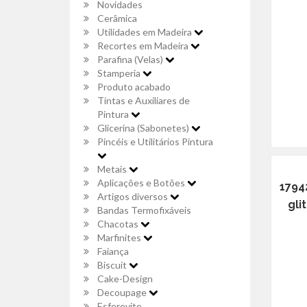
Novidades
Cerâmica
Utilidades em Madeira
Recortes em Madeira
Parafina (Velas)
Stamperia
Produto acabado
Tintas e Auxiliares de
Pintura
Glicerina (Sabonetes)
Pincéis e Utilitários Pintura
Metais
Aplicações e Botões
1794
Artigos diversos
gli
Bandas Termofixáveis
Chacotas
Marfinites
Faiança
Biscuit
Cake-Design
Decoupage
Esferovite