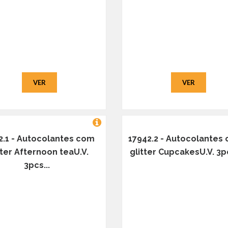
VER
VER
2.1 - Autocolantes com
17942.2 - Autocolantes
tter Afternoon teaU.V.
glitter CupcakesU.V. 3pc
3pcs...