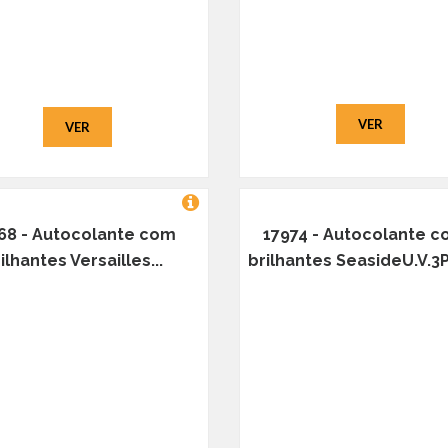
VER
VER
68 - Autocolante com
17974 - Autocolante 
ilhantes Versailles...
brilhantes SeasideU.V.3P