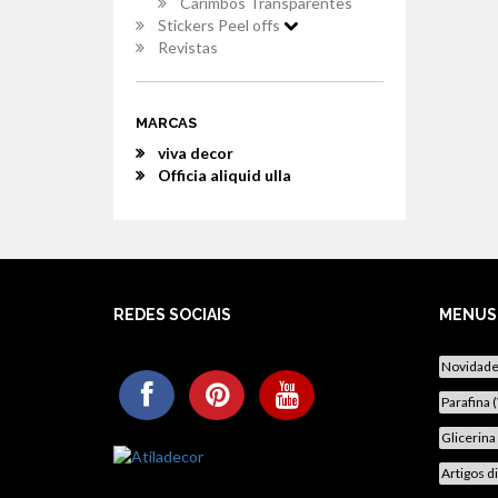
Carimbos Transparentes
Stickers Peel offs
Revistas
MARCAS
viva decor
Officia aliquid ulla
REDES SOCIAIS
MENUS
Novidad
Parafina 
Glicerina
Artigos d