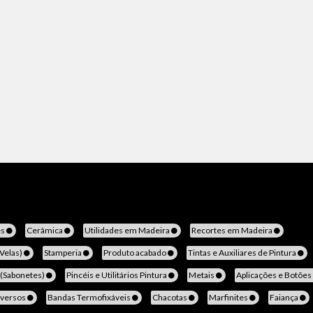
es
Cerâmica
Utilidades em Madeira
Recortes em Madeira
(Velas)
Stamperia
Produto acabado
Tintas e Auxiliares de Pintura
 (Sabonetes)
Pincéis e Utilitários Pintura
Metais
Aplicações e Botões
iversos
Bandas Termofixáveis
Chacotas
Marfinites
Faiança