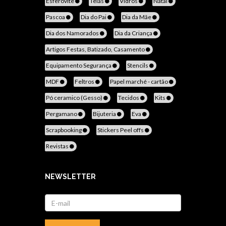
Esferovite
Telas
Vidros
Natal
Pascoa
Dia do Pai
Dia da Mãe
Dia dos Namorados
Dia da Criança
Artigos Festas, Batizado, Casamento
Equipamento Segurança
Stencils
MDF
Feltros
Papel marché - cartão
Pó ceramico (Gesso)
Tecidos
Kits
Pergamano
Bijuteria
Eva
Scrapbooking
Stickers Peel offs
Revistas
NEWSLETTER