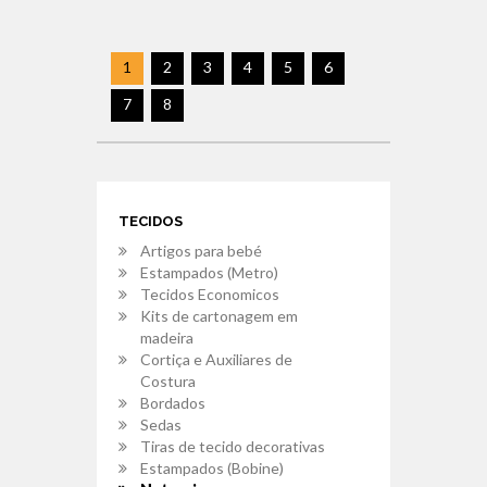
1
2
3
4
5
6
7
8
TECIDOS
Artigos para bebé
Estampados (Metro)
Tecidos Economicos
Kits de cartonagem em
madeira
Cortiça e Auxiliares de
Costura
Bordados
Sedas
Tiras de tecido decorativas
Estampados (Bobine)