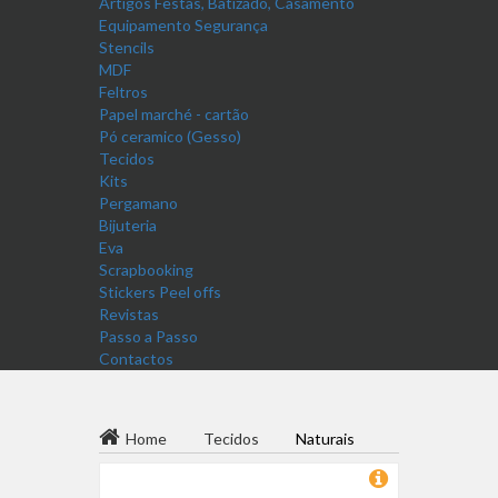
Artigos Festas, Batizado, Casamento
Equipamento Segurança
Stencils
MDF
Feltros
Papel marché - cartão
Pó ceramico (Gesso)
Tecidos
Kits
Pergamano
Bijuteria
Eva
Scrapbooking
Stickers Peel offs
Revistas
Passo a Passo
Contactos
Home
Tecidos
Naturais