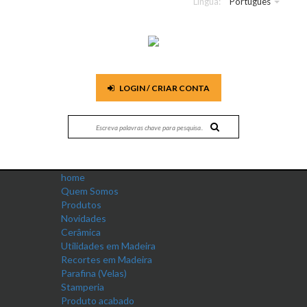
Língua:
Português
LOGIN / CRIAR CONTA
home
Quem Somos
Produtos
Novidades
Cerâmica
Utilidades em Madeira
Recortes em Madeira
Parafina (Velas)
Stamperia
Produto acabado