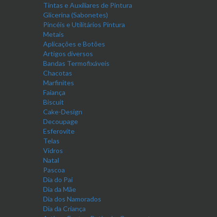
Tintas e Auxiliares de Pintura
Glicerina (Sabonetes)
Pincéis e Utilitários Pintura
Metais
Aplicações e Botões
Artigos diversos
Bandas Termofixáveis
Chacotas
Marfinites
Faiança
Biscuit
Cake-Design
Decoupage
Esferovite
Telas
Vidros
Natal
Pascoa
Dia do Pai
Dia da Mãe
Dia dos Namorados
Dia da Criança