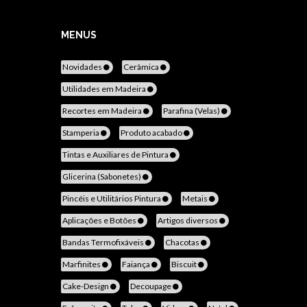
MENUS
Novidades
Cerâmica
Utilidades em Madeira
Recortes em Madeira
Parafina (Velas)
Stamperia
Produto acabado
Tintas e Auxiliares de Pintura
Glicerina (Sabonetes)
Pincéis e Utilitários Pintura
Metais
Aplicações e Botões
Artigos diversos
Bandas Termofixáveis
Chacotas
Marfinites
Faiança
Biscuit
Cake-Design
Decoupage