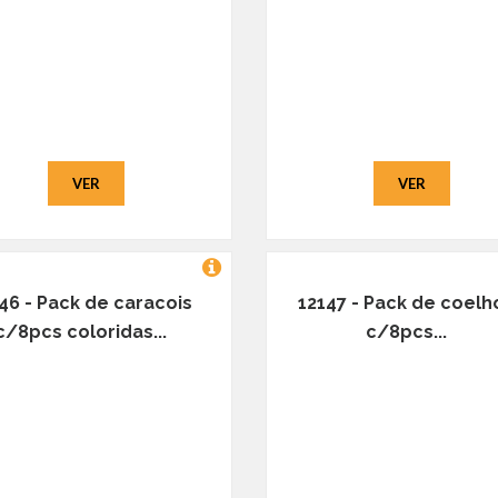
VER
VER
46 - Pack de caracois
12147 - Pack de coelh
c/8pcs coloridas...
c/8pcs...