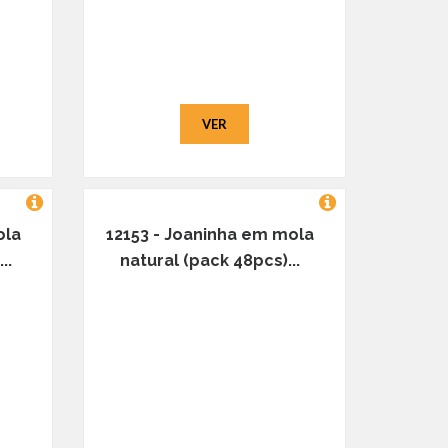
VER
ola
12153 - Joaninha em mola
..
natural (pack 48pcs)...