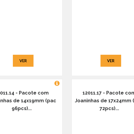
VER
VER
011.14 - Pacote com
12011.17 - Pacote co
inhas de 14x19mm (pac
Joaninhas de 17x24mm 
96pcs)...
72pcs)...