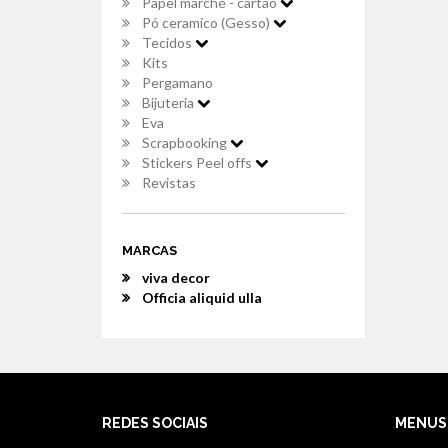
Papel marché - cartão
Pó ceramico (Gesso)
Tecidos
Kits
Pergamano
Bijuteria
Eva
Scrapbooking
Stickers Peel offs
Revistas
MARCAS
viva decor
Officia aliquid ulla
REDES SOCIAIS
MENUS