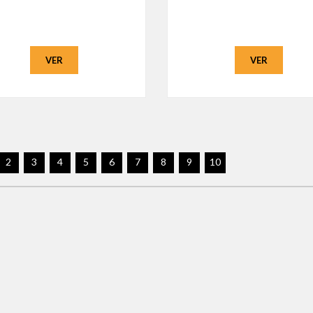
VER
VER
2
3
4
5
6
7
8
9
10