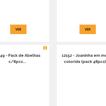
VER
VER
149 - Pack de Abelhas
12152 - Joaninha em m
c/8pcs...
colorida (pack 48pcs).