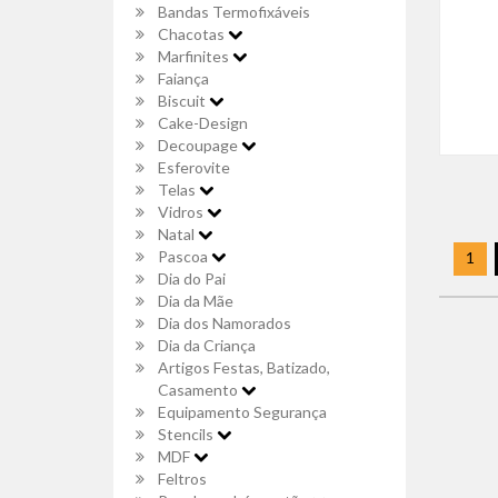
Bandas Termofixáveis
Chacotas
Marfinites
Faiança
Biscuit
Cake-Design
Decoupage
Esferovite
Telas
Vidros
Natal
Pascoa
1
Dia do Pai
Dia da Mãe
Dia dos Namorados
Dia da Criança
Artigos Festas, Batizado,
Casamento
Equipamento Segurança
Stencils
MDF
Feltros