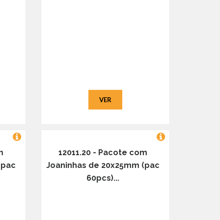
VER
m
12011.20 - Pacote com
(pac
Joaninhas de 20x25mm (pac
60pcs)...