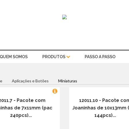
QUEM SOMOS
PRODUTOS
PASSO A PASSO
e
Aplicações e Botões
Miniaturas
2011.7 - Pacote com
12011.10 - Pacote co
inhas de 7x11mm (pac
Joaninhas de 10x13mm 
240pcs)...
144pcs)...