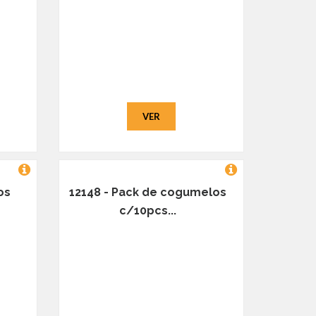
VER
os
12148 - Pack de cogumelos
c/10pcs...