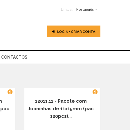
Língua:
Português
LOGIN / CRIAR CONTA
CONTACTOS
m
12011.11 - Pacote com
(pac
Joaninhas de 11x15mm (pac
120pcs)...