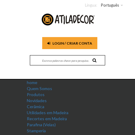
Língua:
Português
LOGIN / CRIAR CONTA
home
Quem Somos
Produtos
Novidades
Cerâmica
Utilidades em Madeira
Recortes em Madeira
Parafina (Velas)
Stamperia