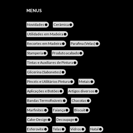
MENUS
Novidades
Cerâmica
Utilidades em Madeira
Recortes em Madeira
Parafina (Velas)
Stamperia
Produto acabado
Tintas e Auxiliares de Pintura
Glicerina (Sabonetes)
Pincéis e Utilitários Pintura
Metais
Aplicações e Botões
Artigos diversos
Bandas Termofixáveis
Chacotas
Marfinites
Faiança
Biscuit
Cake-Design
Decoupage
Esferovite
Telas
Vidros
Natal