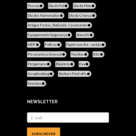
Pascoa
Dia do Pai
Dia da Mãe
Dia dos Namorados
Dia da Criança
Artigos Festas, Batizado, Casamento
Equipamento Segurança
Stencils
MDF
Feltros
Papel marché - cartão
Pó ceramico (Gesso)
Tecidos
Kits
Pergamano
Bijuteria
Eva
Scrapbooking
Stickers Peel offs
Revistas
NEWSLETTER