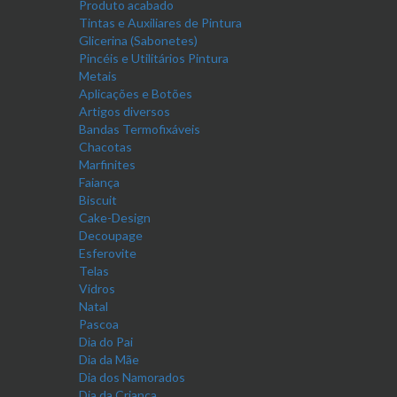
Produto acabado
Tintas e Auxiliares de Pintura
Glicerina (Sabonetes)
Pincéis e Utilitários Pintura
Metais
Aplicações e Botões
Artigos diversos
Bandas Termofixáveis
Chacotas
Marfinites
Faiança
Biscuit
Cake-Design
Decoupage
Esferovite
Telas
Vidros
Natal
Pascoa
Dia do Pai
Dia da Mãe
Dia dos Namorados
Dia da Criança