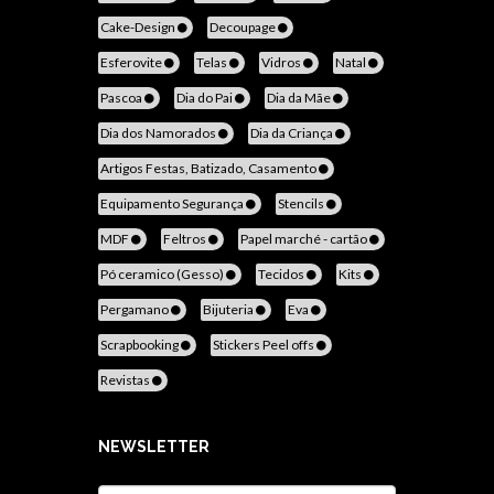
Cake-Design
Decoupage
Esferovite
Telas
Vidros
Natal
Pascoa
Dia do Pai
Dia da Mãe
Dia dos Namorados
Dia da Criança
Artigos Festas, Batizado, Casamento
Equipamento Segurança
Stencils
MDF
Feltros
Papel marché - cartão
Pó ceramico (Gesso)
Tecidos
Kits
Pergamano
Bijuteria
Eva
Scrapbooking
Stickers Peel offs
Revistas
NEWSLETTER