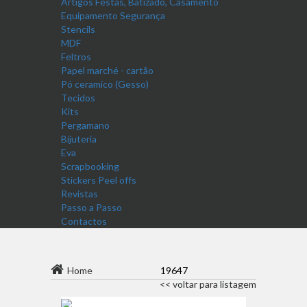
Artigos Festas, Batizado, Casamento
Equipamento Segurança
Stencils
MDF
Feltros
Papel marché - cartão
Pó ceramico (Gesso)
Tecidos
Kits
Pergamano
Bijuteria
Eva
Scrapbooking
Stickers Peel offs
Revistas
Passo a Passo
Contactos
Home
19647
<< voltar para listagem