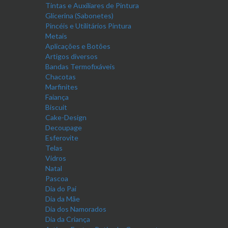
Tintas e Auxiliares de Pintura
Glicerina (Sabonetes)
Pincéis e Utilitários Pintura
Metais
Aplicações e Botões
Artigos diversos
Bandas Termofixáveis
Chacotas
Marfinites
Faiança
Biscuit
Cake-Design
Decoupage
Esferovite
Telas
Vidros
Natal
Pascoa
Dia do Pai
Dia da Mãe
Dia dos Namorados
Dia da Criança