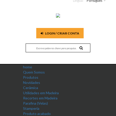
Língua:
Português
LOGIN / CRIAR CONTA
home
Quem Somos
Produtos
Novidades
Cerâmica
Utilidades em Madeira
Recortes em Madeira
Parafina (Velas)
Stamperia
Produto acabado