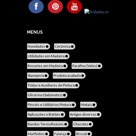
MENUS
Novidades
Cerâmica
Utilidades em Madeira
Recortes em Madeira
Parafina (Velas)
Stamperia
Produto acabado
Tintas e Auxiliares de Pintura
Glicerina (Sabonetes)
Pincéis e Utilitários Pintura
Metais
Aplicações e Botões
Artigos diversos
Bandas Termofixáveis
Chacotas
Marfinites
Faiança
Biscuit