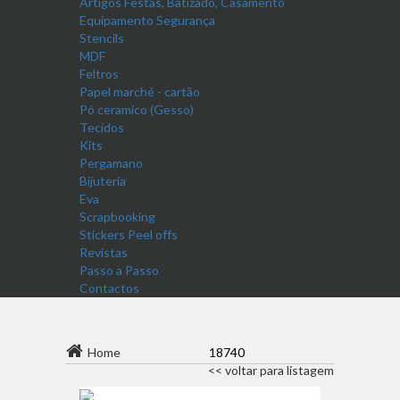
Artigos Festas, Batizado, Casamento
Equipamento Segurança
Stencils
MDF
Feltros
Papel marché - cartão
Pó ceramico (Gesso)
Tecidos
Kits
Pergamano
Bijuteria
Eva
Scrapbooking
Stickers Peel offs
Revistas
Passo a Passo
Contactos
Home
18740
<< voltar para listagem