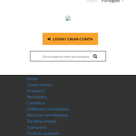
Língua:
Português
LOGIN / CRIAR CONTA
home
Quem Somos
Produtos
Novidades
Cerâmica
Utilidades em Madeira
Recortes em Madeira
Parafina (Velas)
Stamperia
Produto acabado