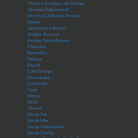
Tintas e Auxiliares de Pintura
Glicerina (Sabonetes)
Pincéis e Utilitários Pintura
Metais
Aplicações e Botões
Artigos diversos
Bandas Termofixáveis
Chacotas
Marfinites
Faiança
Biscuit
Cake-Design
Decoupage
Esferovite
Telas
Vidros
Natal
Pascoa
Dia do Pai
Dia da Mãe
Dia dos Namorados
Dia da Criança