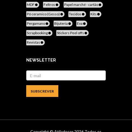
MDF
Feltros
Papel marché - cartão
Pó ceramico (Gesso)
Tecidos
Kits
Pergamano
Bijuteria
Eva
Scrapbooking
Stickers Peel offs
Revistas
NEWSLETTER
Copyright ©
Atiladecor
2026 Todos os