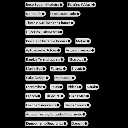
Recortes em Madeira
Parafina (Velas)
Stamperia
Produto acabado
Tintas e Auxiliares de Pintura
Glicerina (Sabonetes)
Pincéis e Utilitários Pintura
Metais
Aplicações e Botões
Artigos diversos
Bandas Termofixáveis
Chacotas
Marfinites
Faiança
Biscuit
Cake-Design
Decoupage
Esferovite
Telas
Vidros
Natal
Pascoa
Dia do Pai
Dia da Mãe
Dia dos Namorados
Dia da Criança
Artigos Festas, Batizado, Casamento
Equipamento Segurança
Stencils