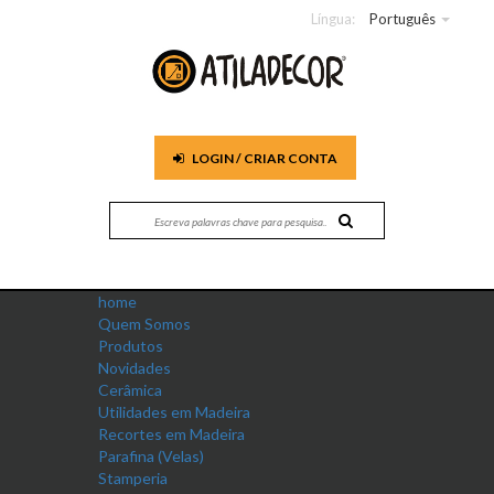
Língua:
Português
LOGIN / CRIAR CONTA
home
Quem Somos
Produtos
Novidades
Cerâmica
Utilidades em Madeira
Recortes em Madeira
Parafina (Velas)
Stamperia