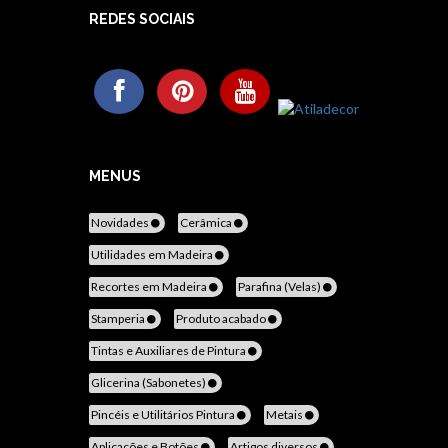
REDES SOCIAIS
MENUS
Novidades
Cerâmica
Utilidades em Madeira
Recortes em Madeira
Parafina (Velas)
Stamperia
Produto acabado
Tintas e Auxiliares de Pintura
Glicerina (Sabonetes)
Pincéis e Utilitários Pintura
Metais
Aplicações e Botões
Artigos diversos