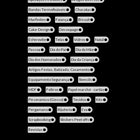
Bandas Termofixáveis
Chacotas
Marfinites
Faiança
Biscuit
Cake-Design
Decoupage
Esferovite
Telas
Vidros
Natal
Pascoa
Dia do Pai
Dia da Mãe
Dia dos Namorados
Dia da Criança
Artigos Festas, Batizado, Casamento
Equipamento Segurança
Stencils
MDF
Feltros
Papel marché - cartão
Pó ceramico (Gesso)
Tecidos
Kits
Pergamano
Bijuteria
Eva
Scrapbooking
Stickers Peel offs
Revistas