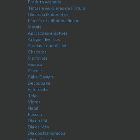
Produto acabado
Tintas e Auxiliares de Pintura
Glicerina (Sabonetes)
Pincéis e Utilitários Pintura
Metais
Aplicações e Botões
Artigos diversos
Bandas Termofixáveis
Chacotas
Marfinites
Faiança
Biscuit
Cake-Design
Decoupage
Esferovite
Telas
Vidros
Natal
Pascoa
Dia do Pai
Dia da Mãe
Dia dos Namorados
Dia da Criança