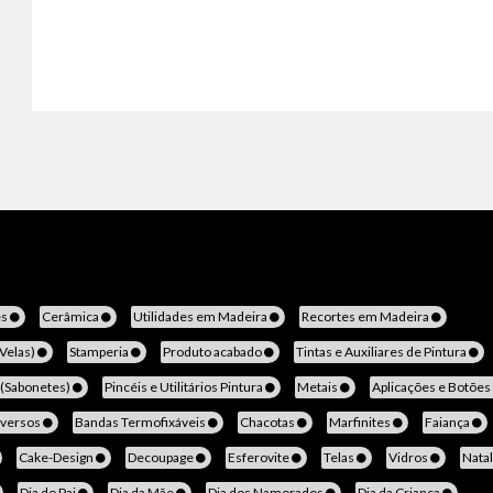
es
Cerâmica
Utilidades em Madeira
Recortes em Madeira
(Velas)
Stamperia
Produto acabado
Tintas e Auxiliares de Pintura
 (Sabonetes)
Pincéis e Utilitários Pintura
Metais
Aplicações e Botões
iversos
Bandas Termofixáveis
Chacotas
Marfinites
Faiança
Cake-Design
Decoupage
Esferovite
Telas
Vidros
Nata
Dia do Pai
Dia da Mãe
Dia dos Namorados
Dia da Criança