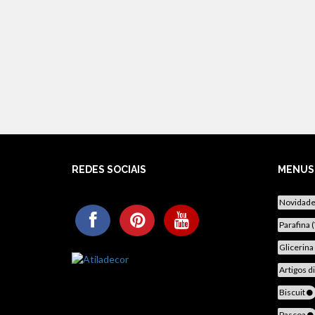
REDES SOCIAIS
MENUS
Novidad
Parafina 
Glicerina
Artigos d
Biscuit
Pascoa