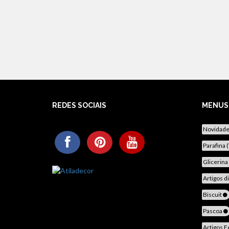
REDES SOCIAIS
MENUS
Novidad
Parafina 
Glicerina
Artigos d
Biscuit
Pascoa
Artigos F