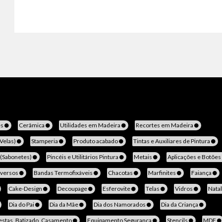
es
Cerâmica
Utilidades em Madeira
Recortes em Madeira
(Velas)
Stamperia
Produto acabado
Tintas e Auxiliares de Pintura
 (Sabonetes)
Pincéis e Utilitários Pintura
Metais
Aplicações e Botões
iversos
Bandas Termofixáveis
Chacotas
Marfinites
Faiança
Cake-Design
Decoupage
Esferovite
Telas
Vidros
Nata
Dia do Pai
Dia da Mãe
Dia dos Namorados
Dia da Criança
estas, Batizado, Casamento
Equipamento Segurança
Stencils
MDF