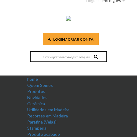
Língua:
Português
LOGIN / CRIAR CONTA
home
Quem Somos
Produtos
Novidades
Cerâmica
Utilidades em Madeira
Recortes em Madeira
Parafina (Velas)
Stamperia
Produto acabado