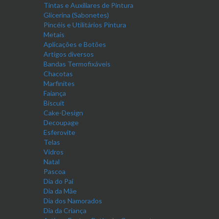
Tintas e Auxiliares de Pintura
Glicerina (Sabonetes)
Pincéis e Utilitários Pintura
Metais
Aplicações e Botões
Artigos diversos
Bandas Termofixáveis
Chacotas
Marfinites
Faiança
Biscuit
Cake-Design
Decoupage
Esferovite
Telas
Vidros
Natal
Pascoa
Dia do Pai
Dia da Mãe
Dia dos Namorados
Dia da Criança