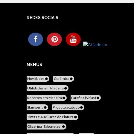
REDES SOCIAIS
MENUS
Novidades
Cerâmica
Utilidades em Madeira
Recortes em Madeira
Parafina (Velas)
Stamperia
Produto acabado
Tintas e Auxiliares de Pintura
Glicerina (Sabonetes)