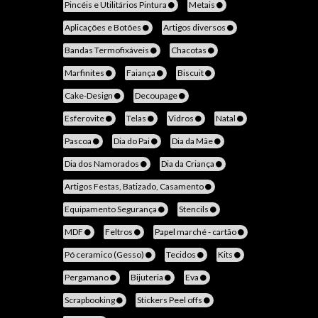
Pincéis e Utilitários Pintura
Metais
Aplicações e Botões
Artigos diversos
Bandas Termofixáveis
Chacotas
Marfinites
Faiança
Biscuit
Cake-Design
Decoupage
Esferovite
Telas
Vidros
Natal
Pascoa
Dia do Pai
Dia da Mãe
Dia dos Namorados
Dia da Criança
Artigos Festas, Batizado, Casamento
Equipamento Segurança
Stencils
MDF
Feltros
Papel marché - cartão
Pó ceramico (Gesso)
Tecidos
Kits
Pergamano
Bijuteria
Eva
Scrapbooking
Stickers Peel offs