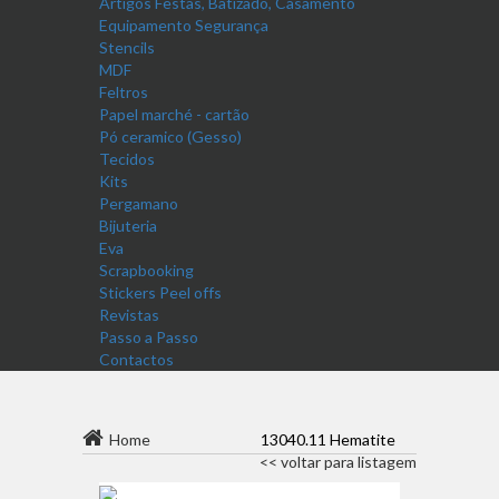
Artigos Festas, Batizado, Casamento
Equipamento Segurança
Stencils
MDF
Feltros
Papel marché - cartão
Pó ceramico (Gesso)
Tecidos
Kits
Pergamano
Bijuteria
Eva
Scrapbooking
Stickers Peel offs
Revistas
Passo a Passo
Contactos
Home
13040.11 Hematite
<< voltar para listagem