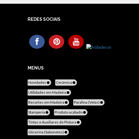
REDES SOCIAIS
MENUS
Novidades
Cerâmica
Utilidades em Madeira
Recortes em Madeira
Parafina (Velas)
Stamperia
Produto acabado
Tintas e Auxiliares de Pintura
Glicerina (Sabonetes)