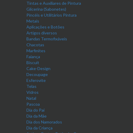
Tintas e Auxiliares de Pintura
Glicerina (Sabonetes)
Pincéis e Utilitários Pintura
Metais
Aplicações e Botões
Artigos diversos
Bandas Termofixáveis
Chacotas
Marfinites
Faiança
Biscuit
Cake-Design
Decoupage
Esferovite
Telas
Vidros
Natal
Pascoa
Dia do Pai
Dia da Mãe
Dia dos Namorados
Dia da Criança