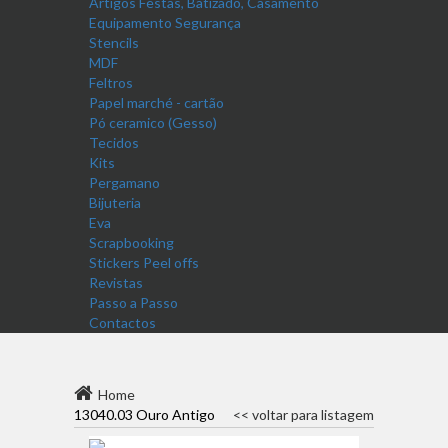
Artigos Festas, Batizado, Casamento
Equipamento Segurança
Stencils
MDF
Feltros
Papel marché - cartão
Pó ceramico (Gesso)
Tecidos
Kits
Pergamano
Bijuteria
Eva
Scrapbooking
Stickers Peel offs
Revistas
Passo a Passo
Contactos
Home
13040.03 Ouro Antigo
<< voltar para listagem