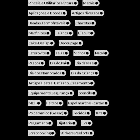
Pincéis e Utilitários Pintura
Metais
Aplicações e Botões
Artigos diversos
Bandas Termofixáveis
Chacotas
Marfinites
Faiança
Biscuit
Cake-Design
Decoupage
Esferovite
Telas
Vidros
Natal
Pascoa
Dia do Pai
Dia da Mãe
Dia dos Namorados
Dia da Criança
Artigos Festas, Batizado, Casamento
Equipamento Segurança
Stencils
MDF
Feltros
Papel marché - cartão
Pó ceramico (Gesso)
Tecidos
Kits
Pergamano
Bijuteria
Eva
Scrapbooking
Stickers Peel offs