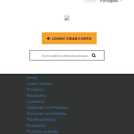
Língua:
Português
LOGIN / CRIAR CONTA
home
Quem Somos
Produtos
Novidades
Cerâmica
Utilidades em Madeira
Recortes em Madeira
Parafina (Velas)
Stamperia
Produto acabado