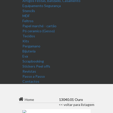
Artigos Festas, Batizado, Casamento
Equipamento Segurança
Stencils
MDF
Feltros
Papel marché - cartão
Pó ceramico (Gesso)
Tecidos
Kits
Pergamano
Bijuteria
Eva
Scrapbooking
Stickers Peel offs
Revistas
Passo a Passo
Contactos
Home
13040.01 Ouro
<< voltar para listagem