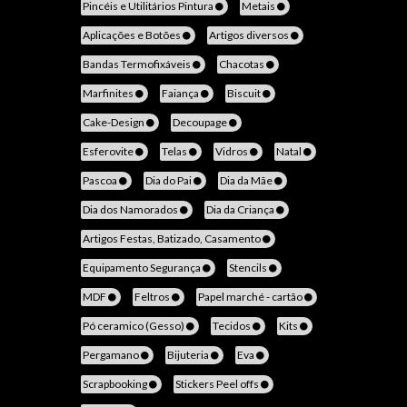
Pincéis e Utilitários Pintura
Metais
Aplicações e Botões
Artigos diversos
Bandas Termofixáveis
Chacotas
Marfinites
Faiança
Biscuit
Cake-Design
Decoupage
Esferovite
Telas
Vidros
Natal
Pascoa
Dia do Pai
Dia da Mãe
Dia dos Namorados
Dia da Criança
Artigos Festas, Batizado, Casamento
Equipamento Segurança
Stencils
MDF
Feltros
Papel marché - cartão
Pó ceramico (Gesso)
Tecidos
Kits
Pergamano
Bijuteria
Eva
Scrapbooking
Stickers Peel offs