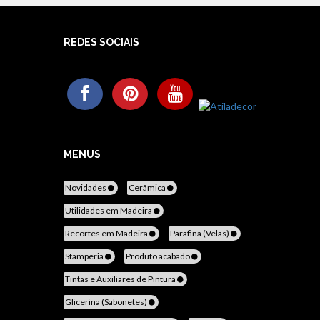
REDES SOCIAIS
MENUS
Novidades
Cerâmica
Utilidades em Madeira
Recortes em Madeira
Parafina (Velas)
Stamperia
Produto acabado
Tintas e Auxiliares de Pintura
Glicerina (Sabonetes)