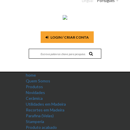
Língua:
Português
LOGIN / CRIAR CONTA
home
Quem Somos
Produtos
Novidades
Cerâmica
Utilidades em Madeira
Recortes em Madeira
Parafina (Velas)
Stamperia
Produto acabado