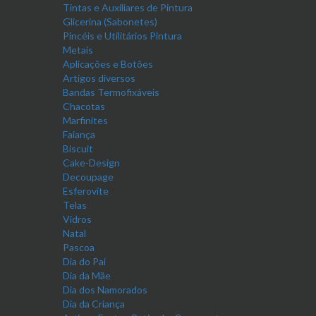
Tintas e Auxiliares de Pintura
Glicerina (Sabonetes)
Pincéis e Utilitários Pintura
Metais
Aplicações e Botões
Artigos diversos
Bandas Termofixáveis
Chacotas
Marfinites
Faiança
Biscuit
Cake-Design
Decoupage
Esferovite
Telas
Vidros
Natal
Pascoa
Dia do Pai
Dia da Mãe
Dia dos Namorados
Dia da Criança