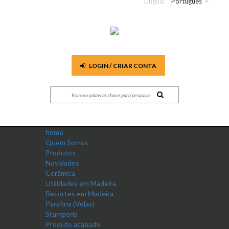
Língua:
Português
LOGIN / CRIAR CONTA
home
Quem Somos
Produtos
Novidades
Cerâmica
Utilidades em Madeira
Recortes em Madeira
Parafina (Velas)
Stamperia
Produto acabado