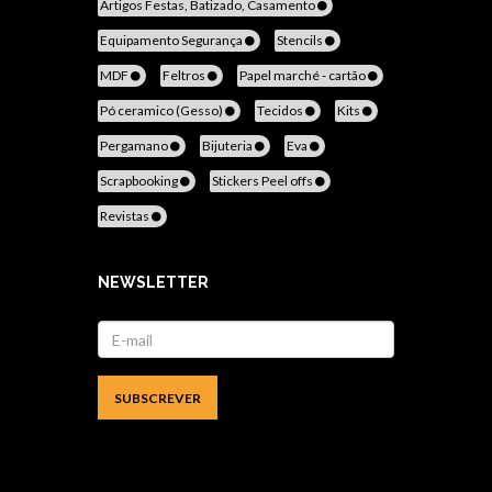
Artigos Festas, Batizado, Casamento
Equipamento Segurança
Stencils
MDF
Feltros
Papel marché - cartão
Pó ceramico (Gesso)
Tecidos
Kits
Pergamano
Bijuteria
Eva
Scrapbooking
Stickers Peel offs
Revistas
NEWSLETTER