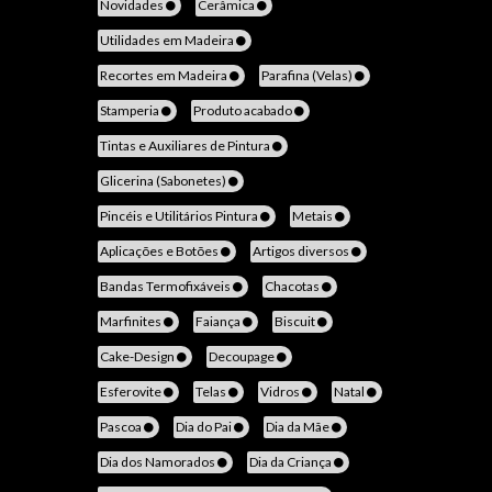
Novidades
Cerâmica
Utilidades em Madeira
Recortes em Madeira
Parafina (Velas)
Stamperia
Produto acabado
Tintas e Auxiliares de Pintura
Glicerina (Sabonetes)
Pincéis e Utilitários Pintura
Metais
Aplicações e Botões
Artigos diversos
Bandas Termofixáveis
Chacotas
Marfinites
Faiança
Biscuit
Cake-Design
Decoupage
Esferovite
Telas
Vidros
Natal
Pascoa
Dia do Pai
Dia da Mãe
Dia dos Namorados
Dia da Criança