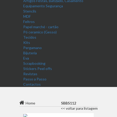
Artigos Festas, Batizado, Casamento
Equipamento Segurança
Stencils
MDF
Feltros
Papel marché - cartão
Pó ceramico (Gesso)
Tecidos
Kits
Pergamano
Bijuteria
Eva
Scrapbooking
Stickers Peel offs
Revistas
Passo a Passo
Contactos
Home
SBBS112
<< voltar para listagem