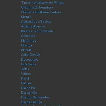
Tintas e Auxiliares de Pintura
Glicerina (Sabonetes)
Pincéis e Utilitários Pintura
Metais
Aplicações e Botões
Artigos diversos
Bandas Termofixáveis
Chacotas
Marfinites
Faiança
Biscuit
Cake-Design
Decoupage
Esferovite
Telas
Vidros
Natal
Pascoa
Dia do Pai
Dia da Mãe
Dia dos Namorados
Dia da Criança