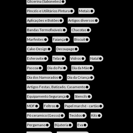
Glicerina (Sabonetes)
Pincéis e Utilitários Pintura
Metais
Aplicações e Botões
Artigos diversos
Bandas Termofixáveis
Chacotas
Marfinites
Faiança
Biscuit
Cake-Design
Decoupage
Esferovite
Telas
Vidros
Natal
Pascoa
Dia do Pai
Dia da Mãe
Dia dos Namorados
Dia da Criança
Artigos Festas, Batizado, Casamento
Equipamento Segurança
Stencils
MDF
Feltros
Papel marché - cartão
Pó ceramico (Gesso)
Tecidos
Kits
Pergamano
Bijuteria
Eva