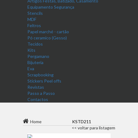
Artigos Festas, Batizado, Casamento
Equipamento Segurança
Stencils
MDF
Feltros
Papel marché - cartão
Pó ceramico (Gesso)
Tecidos
Kits
Pergamano
Bijuteria
Eva
Scrapbooking
Stickers Peel offs
Revistas
Passo a Passo
Contactos
Home
KSTD211
<< voltar para listagem