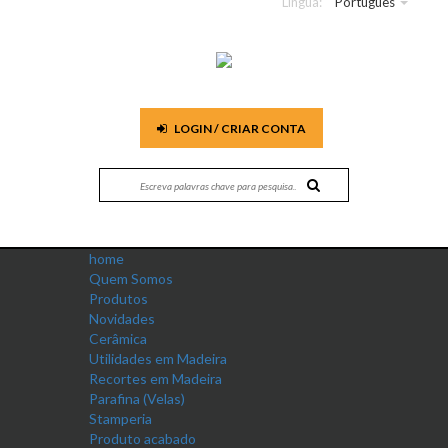
Língua:
Português
LOGIN / CRIAR CONTA
home
Quem Somos
Produtos
Novidades
Cerâmica
Utilidades em Madeira
Recortes em Madeira
Parafina (Velas)
Stamperia
Produto acabado