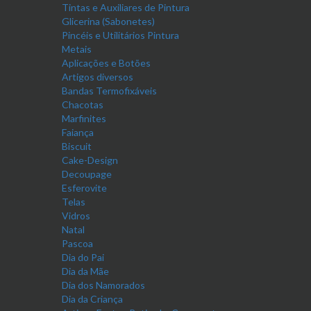
Tintas e Auxiliares de Pintura
Glicerina (Sabonetes)
Pincéis e Utilitários Pintura
Metais
Aplicações e Botões
Artigos diversos
Bandas Termofixáveis
Chacotas
Marfinites
Faiança
Biscuit
Cake-Design
Decoupage
Esferovite
Telas
Vidros
Natal
Pascoa
Dia do Pai
Dia da Mãe
Dia dos Namorados
Dia da Criança