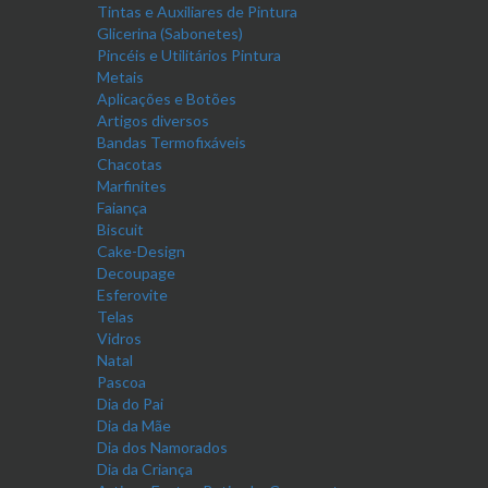
Tintas e Auxiliares de Pintura
Glicerina (Sabonetes)
Pincéis e Utilitários Pintura
Metais
Aplicações e Botões
Artigos diversos
Bandas Termofixáveis
Chacotas
Marfinites
Faiança
Biscuit
Cake-Design
Decoupage
Esferovite
Telas
Vidros
Natal
Pascoa
Dia do Pai
Dia da Mãe
Dia dos Namorados
Dia da Criança