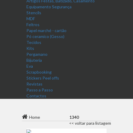
Artigos Festas, Batizado, Casamento
Equipamento Segurança
Stencils
MDF
Feltros
Papel marché - cartão
Pó ceramico (Gesso)
Tecidos
Kits
Pergamano
Bijuteria
Eva
Scrapbooking
Stickers Peel offs
Revistas
Passo a Passo
Contactos
Home
1340
<< voltar para listagem