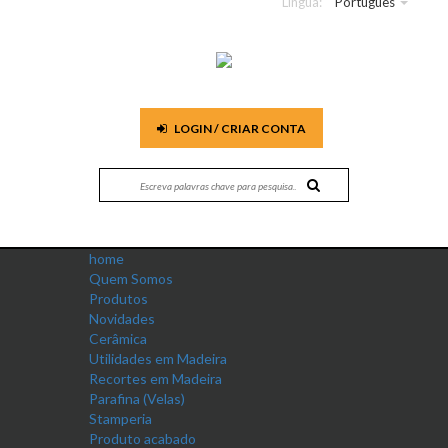
Língua:
Português
LOGIN / CRIAR CONTA
home
Quem Somos
Produtos
Novidades
Cerâmica
Utilidades em Madeira
Recortes em Madeira
Parafina (Velas)
Stamperia
Produto acabado