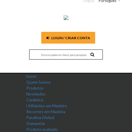
Língua:
Português
LOGIN / CRIAR CONTA
home
Quem Somos
Produtos
Novidades
Cerâmica
Utilidades em Madeira
Recortes em Madeira
Parafina (Velas)
Stamperia
Produto acabado