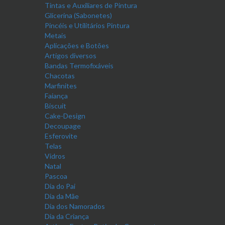
Tintas e Auxiliares de Pintura
Glicerina (Sabonetes)
Pincéis e Utilitários Pintura
Metais
Aplicações e Botões
Artigos diversos
Bandas Termofixáveis
Chacotas
Marfinites
Faiança
Biscuit
Cake-Design
Decoupage
Esferovite
Telas
Vidros
Natal
Pascoa
Dia do Pai
Dia da Mãe
Dia dos Namorados
Dia da Criança