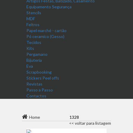
Artigos Festas, Batizado, Casamento
Equipamento Segurança
Stencils
MDF
Feltros
Papel marché - cartão
Pó ceramico (Gesso)
Tecidos
Kits
Pergamano
Bijuteria
Eva
Scrapbooking
Stickers Peel offs
Revistas
Passo a Passo
Contactos
Home
1328
<< voltar para listagem