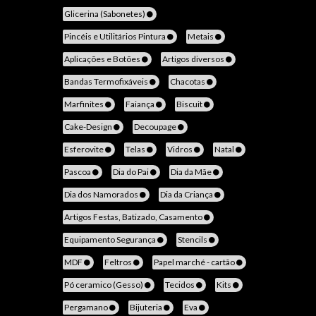
Glicerina (Sabonetes)
Pincéis e Utilitários Pintura
Metais
Aplicações e Botões
Artigos diversos
Bandas Termofixáveis
Chacotas
Marfinites
Faiança
Biscuit
Cake-Design
Decoupage
Esferovite
Telas
Vidros
Natal
Pascoa
Dia do Pai
Dia da Mãe
Dia dos Namorados
Dia da Criança
Artigos Festas, Batizado, Casamento
Equipamento Segurança
Stencils
MDF
Feltros
Papel marché - cartão
Pó ceramico (Gesso)
Tecidos
Kits
Pergamano
Bijuteria
Eva