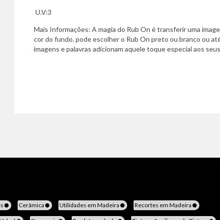
U.V:3
Mais Informações: A magia do Rub On é transferir uma imag
cor do fundo. pode escolher o Rub On preto ou branco ou até
imagens e palavras adicionam aquele toque especial aos seus
es
Cerâmica
Utilidades em Madeira
Recortes em Madeira