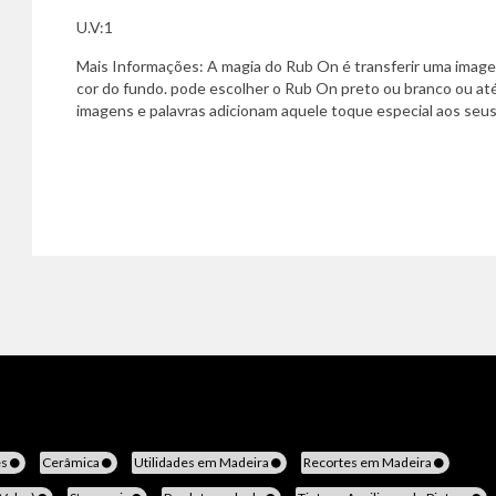
U.V:1
Mais Informações: A magia do Rub On é transferir uma imag
cor do fundo. pode escolher o Rub On preto ou branco ou até
imagens e palavras adicionam aquele toque especial aos seus
es
Cerâmica
Utilidades em Madeira
Recortes em Madeira