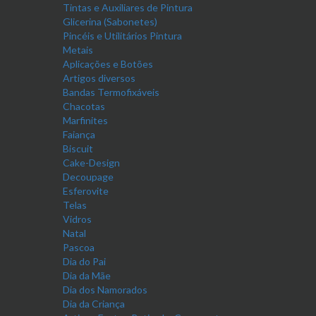
Tintas e Auxiliares de Pintura
Glicerina (Sabonetes)
Pincéis e Utilitários Pintura
Metais
Aplicações e Botões
Artigos diversos
Bandas Termofixáveis
Chacotas
Marfinites
Faiança
Biscuit
Cake-Design
Decoupage
Esferovite
Telas
Vidros
Natal
Pascoa
Dia do Pai
Dia da Mãe
Dia dos Namorados
Dia da Criança