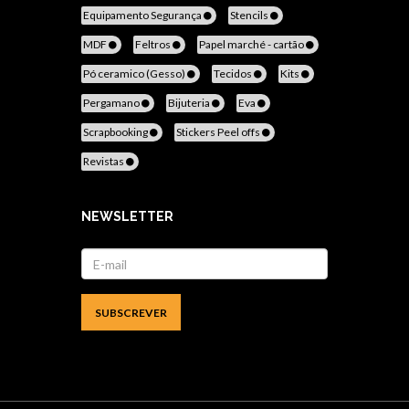
Equipamento Segurança
Stencils
MDF
Feltros
Papel marché - cartão
Pó ceramico (Gesso)
Tecidos
Kits
Pergamano
Bijuteria
Eva
Scrapbooking
Stickers Peel offs
Revistas
NEWSLETTER