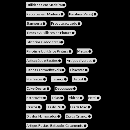
Utilidades em Madeira
Recortes em Madeira
Parafina (Velas)
Stamperia
Produto acabado
Tintas e Auxiliares de Pintura
Glicerina (Sabonetes)
Pincéis e Utilitários Pintura
Metais
Aplicações e Botões
Artigos diversos
Bandas Termofixáveis
Chacotas
Marfinites
Faiança
Biscuit
Cake-Design
Decoupage
Esferovite
Telas
Vidros
Natal
Pascoa
Dia do Pai
Dia da Mãe
Dia dos Namorados
Dia da Criança
Artigos Festas, Batizado, Casamento