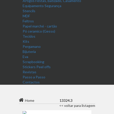
Artigos Festas, Batizado, Casamento
Equipamento Segurança
Stencils
MDF
Feltros
Papel marché - cartão
Pó ceramico (Gesso)
Tecidos
Kits
Pergamano
Bijuteria
Eva
Scrapbooking
Stickers Peel offs
Revistas
Passo a Passo
Contactos
Home
13324.3
<< voltar para listagem