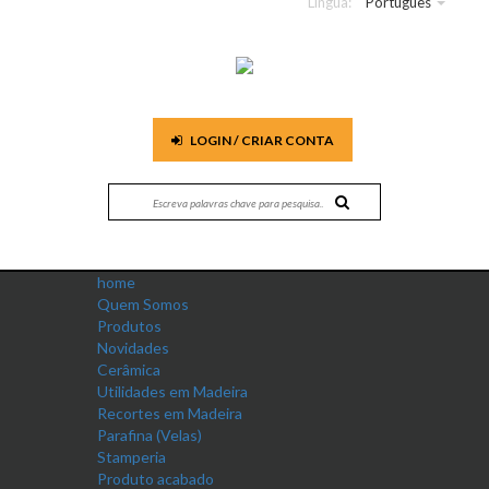
Língua:
Português
LOGIN / CRIAR CONTA
home
Quem Somos
Produtos
Novidades
Cerâmica
Utilidades em Madeira
Recortes em Madeira
Parafina (Velas)
Stamperia
Produto acabado