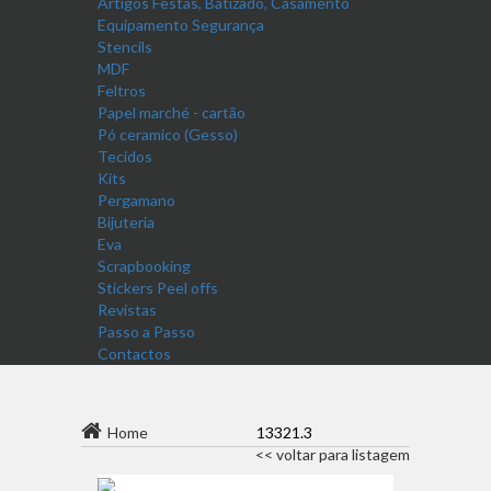
Artigos Festas, Batizado, Casamento
Equipamento Segurança
Stencils
MDF
Feltros
Papel marché - cartão
Pó ceramico (Gesso)
Tecidos
Kits
Pergamano
Bijuteria
Eva
Scrapbooking
Stickers Peel offs
Revistas
Passo a Passo
Contactos
Home
13321.3
<< voltar para listagem