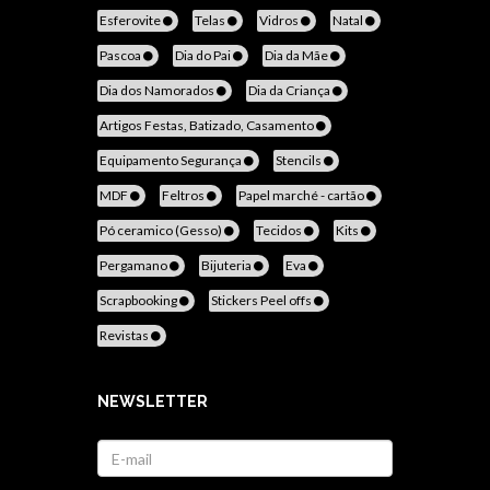
Esferovite
Telas
Vidros
Natal
Pascoa
Dia do Pai
Dia da Mãe
Dia dos Namorados
Dia da Criança
Artigos Festas, Batizado, Casamento
Equipamento Segurança
Stencils
MDF
Feltros
Papel marché - cartão
Pó ceramico (Gesso)
Tecidos
Kits
Pergamano
Bijuteria
Eva
Scrapbooking
Stickers Peel offs
Revistas
NEWSLETTER