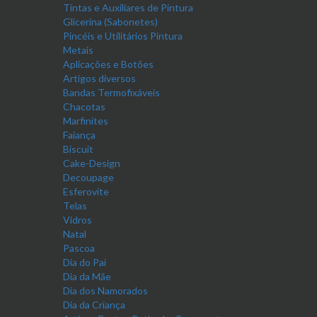
Tintas e Auxiliares de Pintura
Glicerina (Sabonetes)
Pincéis e Utilitários Pintura
Metais
Aplicações e Botões
Artigos diversos
Bandas Termofixáveis
Chacotas
Marfinites
Faiança
Biscuit
Cake-Design
Decoupage
Esferovite
Telas
Vidros
Natal
Pascoa
Dia do Pai
Dia da Mãe
Dia dos Namorados
Dia da Criança