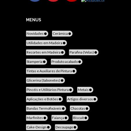
MENUS
Novidades
Cerâmica
Utilidades em Madeira
Recortes em Madeira
Parafina (Velas)
Stamperia
Produto acabado
Tintas e Auxiliares de Pintura
Glicerina (Sabonetes)
Pincéis e Utilitários Pintura
Metais
Aplicações e Botões
Artigos diversos
Bandas Termofixáveis
Chacotas
Marfinites
Faiança
Biscuit
Cake-Design
Decoupage