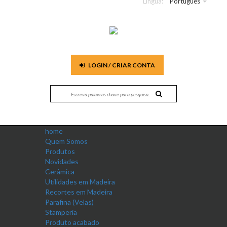
Língua:
Português
LOGIN / CRIAR CONTA
home
Quem Somos
Produtos
Novidades
Cerâmica
Utilidades em Madeira
Recortes em Madeira
Parafina (Velas)
Stamperia
Produto acabado