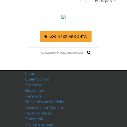
Língua:
Português
LOGIN / CRIAR CONTA
home
Quem Somos
Produtos
Novidades
Cerâmica
Utilidades em Madeira
Recortes em Madeira
Parafina (Velas)
Stamperia
Produto acabado