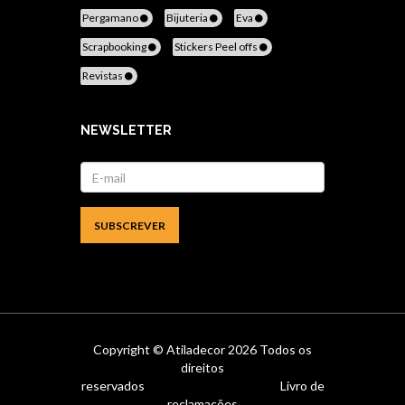
Pergamano
Bijuteria
Eva
Scrapbooking
Stickers Peel offs
Revistas
NEWSLETTER
Copyright ©
Atiladecor
2026 Todos os
direitos
reservados
Livro de
reclamações