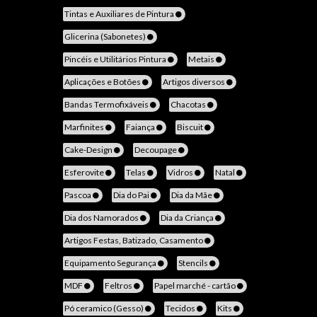
Tintas e Auxiliares de Pintura
Glicerina (Sabonetes)
Pincéis e Utilitários Pintura
Metais
Aplicações e Botões
Artigos diversos
Bandas Termofixáveis
Chacotas
Marfinites
Faiança
Biscuit
Cake-Design
Decoupage
Esferovite
Telas
Vidros
Natal
Pascoa
Dia do Pai
Dia da Mãe
Dia dos Namorados
Dia da Criança
Artigos Festas, Batizado, Casamento
Equipamento Segurança
Stencils
MDF
Feltros
Papel marché - cartão
Pó ceramico (Gesso)
Tecidos
Kits