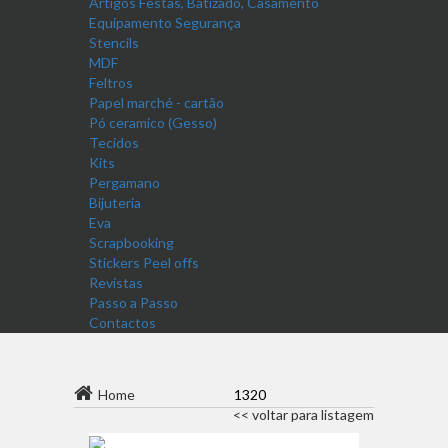
Artigos Festas, Batizado, Casamento
Equipamento Segurança
Stencils
MDF
Feltros
Papel marché - cartão
Pó ceramico (Gesso)
Tecidos
Kits
Pergamano
Bijuteria
Eva
Scrapbooking
Stickers Peel offs
Revistas
Passo a Passo
Contactos
Home
1320
<< voltar para listagem