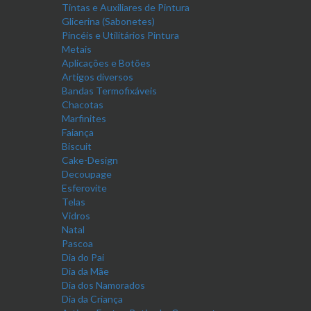
Tintas e Auxiliares de Pintura
Glicerina (Sabonetes)
Pincéis e Utilitários Pintura
Metais
Aplicações e Botões
Artigos diversos
Bandas Termofixáveis
Chacotas
Marfinites
Faiança
Biscuit
Cake-Design
Decoupage
Esferovite
Telas
Vidros
Natal
Pascoa
Dia do Pai
Dia da Mãe
Dia dos Namorados
Dia da Criança