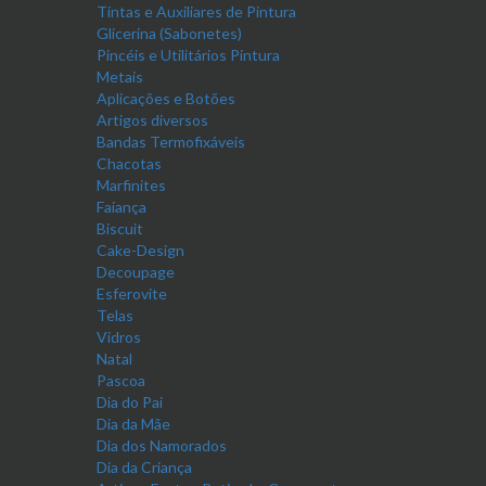
Tintas e Auxiliares de Pintura
Glicerina (Sabonetes)
Pincéis e Utilitários Pintura
Metais
Aplicações e Botões
Artigos diversos
Bandas Termofixáveis
Chacotas
Marfinites
Faiança
Biscuit
Cake-Design
Decoupage
Esferovite
Telas
Vidros
Natal
Pascoa
Dia do Pai
Dia da Mãe
Dia dos Namorados
Dia da Criança