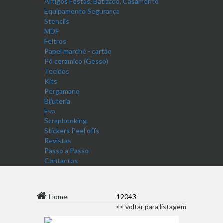
Artigos Festas, Batizado, Casamento
Equipamento Segurança
Stencils
MDF
Feltros
Papel marché - cartão
Pó ceramico (Gesso)
Tecidos
Kits
Pergamano
Bijuteria
Eva
Scrapbooking
Stickers Peel offs
Revistas
Passo a Passo
Contactos
Home
12043
<< voltar para listagem