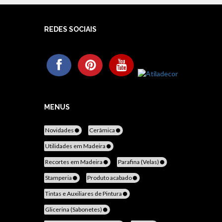
REDES SOCIAIS
MENUS
Novidades
Cerâmica
Utilidades em Madeira
Recortes em Madeira
Parafina (Velas)
Stamperia
Produto acabado
Tintas e Auxiliares de Pintura
Glicerina (Sabonetes)