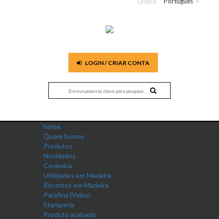
Língua:
Português
LOGIN / CRIAR CONTA
home
Quem Somos
Produtos
Novidades
Cerâmica
Utilidades em Madeira
Recortes em Madeira
Parafina (Velas)
Stamperia
Produto acabado