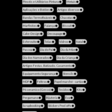
Pincéis e Utilitários Pintura
Metais
Aplicações e Botões
Artigos diversos
Bandas Termofixáveis
Chacotas
Marfinites
Faiança
Biscuit
Cake-Design
Decoupage
Esferovite
Telas
Vidros
Natal
Pascoa
Dia do Pai
Dia da Mãe
Dia dos Namorados
Dia da Criança
Artigos Festas, Batizado, Casamento
Equipamento Segurança
Stencils
MDF
Feltros
Papel marché - cartão
Pó ceramico (Gesso)
Tecidos
Kits
Pergamano
Bijuteria
Eva
Scrapbooking
Stickers Peel offs