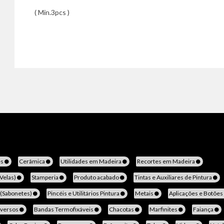
( Min.3pcs )
es
Cerâmica
Utilidades em Madeira
Recortes em Madeira
(Velas)
Stamperia
Produto acabado
Tintas e Auxiliares de Pintura
 (Sabonetes)
Pincéis e Utilitários Pintura
Metais
Aplicações e Botões
iversos
Bandas Termofixáveis
Chacotas
Marfinites
Faiança