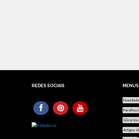
REDES SOCIAIS
MENUS
Novidad
Parafina 
Glicerina
Artigos d