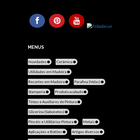
MENUS
Novidades
Cerâmica
Utilidades em Madeira
Recortes em Madeira
Parafina (Velas)
Stamperia
Produto acabado
Tintas e Auxiliares de Pintura
Glicerina (Sabonetes)
Pincéis e Utilitários Pintura
Metais
Aplicações e Botões
Artigos diversos