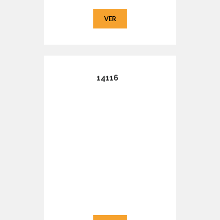
VER
14116