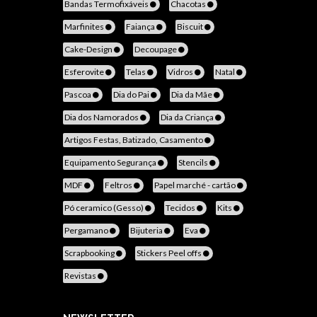
Bandas Termofixáveis
Chacotas
Marfinites
Faiança
Biscuit
Cake-Design
Decoupage
Esferovite
Telas
Vidros
Natal
Pascoa
Dia do Pai
Dia da Mãe
Dia dos Namorados
Dia da Criança
Artigos Festas, Batizado, Casamento
Equipamento Segurança
Stencils
MDF
Feltros
Papel marché - cartão
Pó ceramico (Gesso)
Tecidos
Kits
Pergamano
Bijuteria
Eva
Scrapbooking
Stickers Peel offs
Revistas