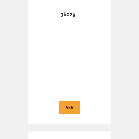
36029
VER