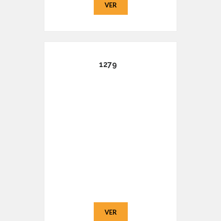
VER
1279
VER