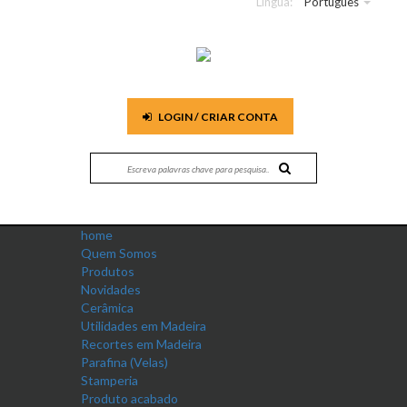
Língua:
Português
LOGIN / CRIAR CONTA
home
Quem Somos
Produtos
Novidades
Cerâmica
Utilidades em Madeira
Recortes em Madeira
Parafina (Velas)
Stamperia
Produto acabado