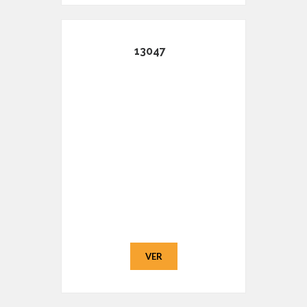
13047
VER