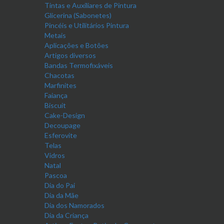
Tintas e Auxiliares de Pintura
Glicerina (Sabonetes)
Pincéis e Utilitários Pintura
Metais
Aplicações e Botões
Artigos diversos
Bandas Termofixáveis
Chacotas
Marfinites
Faiança
Biscuit
Cake-Design
Decoupage
Esferovite
Telas
Vidros
Natal
Pascoa
Dia do Pai
Dia da Mãe
Dia dos Namorados
Dia da Criança