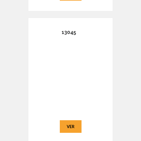
13045
VER