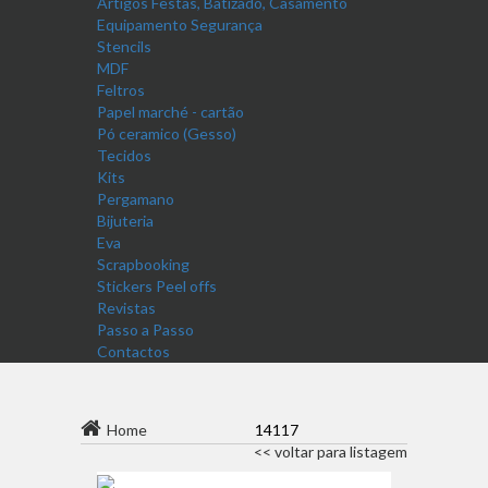
Artigos Festas, Batizado, Casamento
Equipamento Segurança
Stencils
MDF
Feltros
Papel marché - cartão
Pó ceramico (Gesso)
Tecidos
Kits
Pergamano
Bijuteria
Eva
Scrapbooking
Stickers Peel offs
Revistas
Passo a Passo
Contactos
Home
14117
<< voltar para listagem