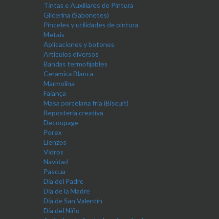
Tintas e Auxiliares de Pintura
Glicerina (Sabonetes)
Pinceles y utilidades de pintura
Metais
Aplicaciones y botones
Articulos diversos
Bandas termofijables
Ceramica Blanca
Marmolina
Faiança
Masa porcelana fria (Biscuit)
Repostería creativa
Decoupage
Porex
Lienzos
Vidros
Navidad
Pascua
Dia del Padre
Dia de la Madre
Día de San Valentín
Dia del Niño