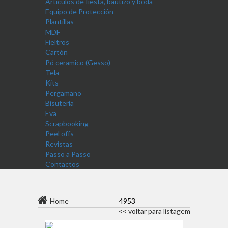
Artículos de fiesta, bautizo y boda
Equipo de Protección
Plantillas
MDF
Fieltros
Cartón
Pó ceramico (Gesso)
Tela
Kits
Pergamano
Bisutería
Eva
Scrapbooking
Peel offs
Revistas
Passo a Passo
Contactos
Home
4953
<< voltar para listagem