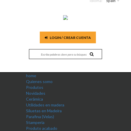
Idioma:
Spain
LOGIN / CREAR CUENTA
home
Quienes somo
Produtos
Novidades
Cerâmica
Utilidades en madera
Siluetas en Madeira
Parafina (Velas)
Stamperia
Produto acabado