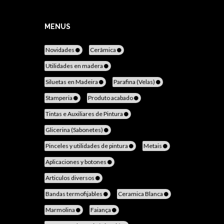
MENUS
Novidades
Cerâmica
Utilidades en madera
Siluetas en Madeira
Parafina (Velas)
Stamperia
Produto acabado
Tintas e Auxiliares de Pintura
Glicerina (Sabonetes)
Pinceles y utilidades de pintura
Metais
Aplicaciones y botones
Articulos diversos
Bandas termofijables
Ceramica Blanca
Marmolina
Faiança