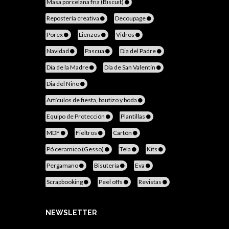
Masa porcelana fria (Biscuit)
Repostería creativa
Decoupage
Porex
Lienzos
Vidros
Navidad
Pascua
Dia del Padre
Dia de la Madre
Día de San Valentín
Dia del Niño
Artículos de fiesta, bautizo y boda
Equipo de Protección
Plantillas
MDF
Fieltros
Cartón
Pó ceramico (Gesso)
Tela
Kits
Pergamano
Bisutería
Eva
Scrapbooking
Peel offs
Revistas
NEWSLETTER