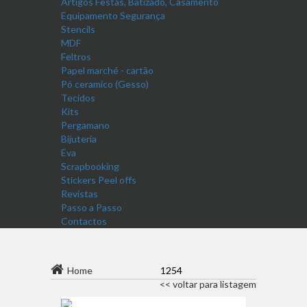
Artigos Festas, Batizado, Casamento
Equipamento Segurança
Stencils
MDF
Feltros
Papel marché - cartão
Pó ceramico (Gesso)
Tecidos
Kits
Pergamano
Bijuteria
Eva
Scrapbooking
Stickers Peel offs
Revistas
Passo a Passo
Contactos
Home
1254
<< voltar para listagem