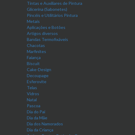
Tintas e Auxiliares de Pintura
Glicerina (Sabonetes)
Pincéis e Utilitários Pintura
Metais
Aplicações e Botões
Artigos diversos
Bandas Termofixáveis
Chacotas
Marfinites
Faiança
Biscuit
Cake-Design
Decoupage
Esferovite
Telas
Vidros
Natal
Pascoa
Dia do Pai
Dia da Mãe
Dia dos Namorados
Dia da Criança