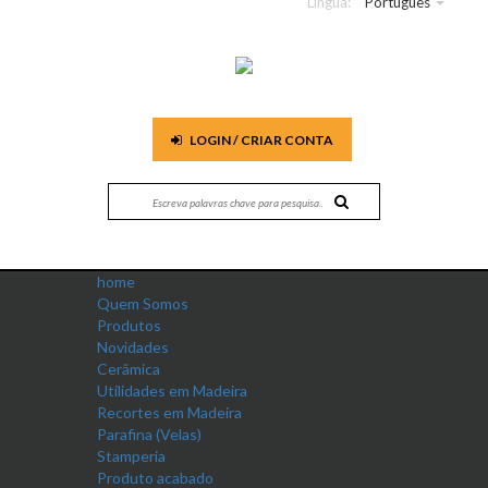
Língua:
Português
LOGIN / CRIAR CONTA
home
Quem Somos
Produtos
Novidades
Cerâmica
Utilidades em Madeira
Recortes em Madeira
Parafina (Velas)
Stamperia
Produto acabado