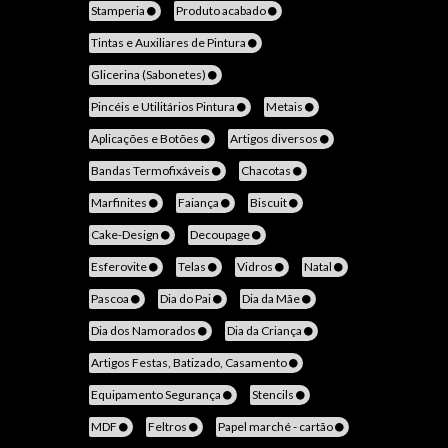
Stamperia
Produto acabado
Tintas e Auxiliares de Pintura
Glicerina (Sabonetes)
Pincéis e Utilitários Pintura
Metais
Aplicações e Botões
Artigos diversos
Bandas Termofixáveis
Chacotas
Marfinites
Faiança
Biscuit
Cake-Design
Decoupage
Esferovite
Telas
Vidros
Natal
Pascoa
Dia do Pai
Dia da Mãe
Dia dos Namorados
Dia da Criança
Artigos Festas, Batizado, Casamento
Equipamento Segurança
Stencils
MDF
Feltros
Papel marché - cartão