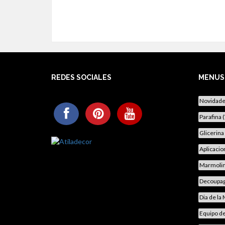
REDES SOCIALES
MENUS
Novidad
Parafina 
Glicerina
Aplicacio
Marmoli
Decoupa
Dia de la
Equipo d