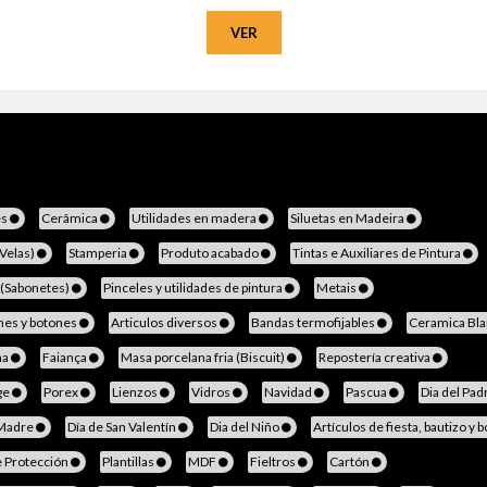
VER
es
Cerâmica
Utilidades en madera
Siluetas en Madeira
(Velas)
Stamperia
Produto acabado
Tintas e Auxiliares de Pintura
 (Sabonetes)
Pinceles y utilidades de pintura
Metais
nes y botones
Articulos diversos
Bandas termofijables
Ceramica Bl
na
Faiança
Masa porcelana fria (Biscuit)
Repostería creativa
ge
Porex
Lienzos
Vidros
Navidad
Pascua
Dia del Pad
 Madre
Día de San Valentín
Dia del Niño
Artículos de fiesta, bautizo y 
e Protección
Plantillas
MDF
Fieltros
Cartón