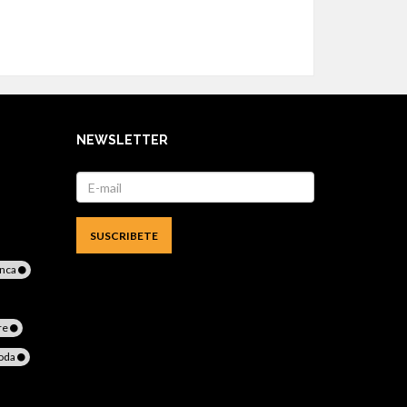
NEWSLETTER
anca
re
boda