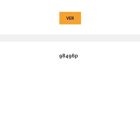
VER
98496p