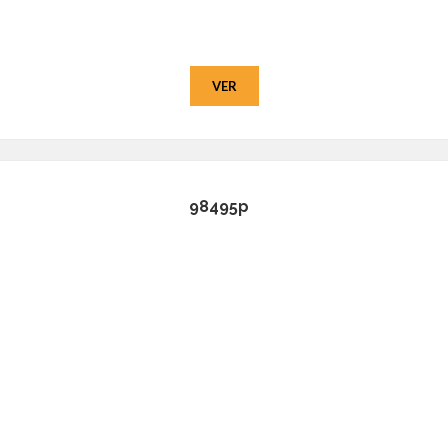
VER
98495p