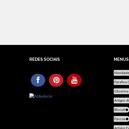
REDES SOCIAIS
MENUS
Novidad
Parafina 
Glicerina
Artigos d
Biscuit
Pascoa
Artigos F