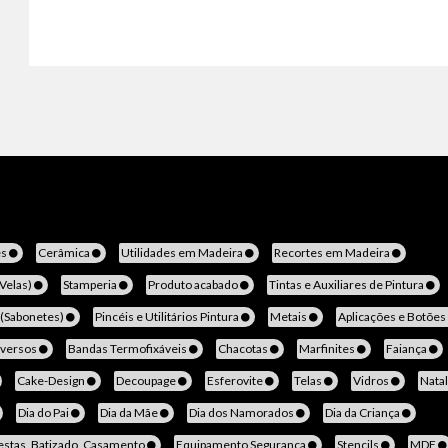
es
Cerâmica
Utilidades em Madeira
Recortes em Madeira
(Velas)
Stamperia
Produto acabado
Tintas e Auxiliares de Pintura
 (Sabonetes)
Pincéis e Utilitários Pintura
Metais
Aplicações e Botões
iversos
Bandas Termofixáveis
Chacotas
Marfinites
Faiança
Cake-Design
Decoupage
Esferovite
Telas
Vidros
Nata
Dia do Pai
Dia da Mãe
Dia dos Namorados
Dia da Criança
estas, Batizado, Casamento
Equipamento Segurança
Stencils
MDF