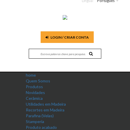
Língua:
Português
LOGIN / CRIAR CONTA
home
Quem Somos
Produtos
Novidades
Cerâmica
Utilidades em Madeira
Recortes em Madeira
Parafina (Velas)
Stamperia
Produto acabado