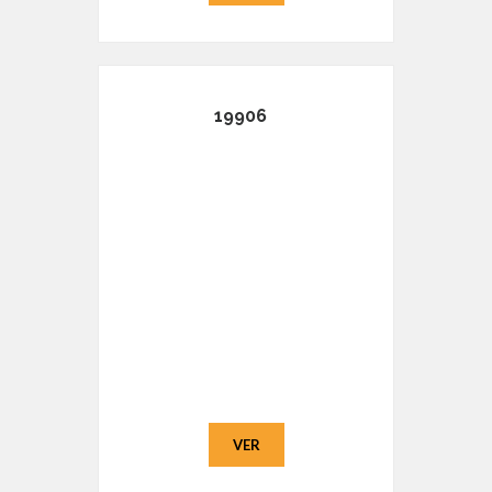
19906
VER