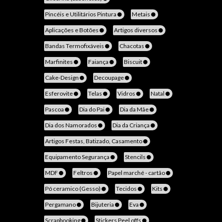
Pincéis e Utilitários Pintura
Metais
Aplicações e Botões
Artigos diversos
Bandas Termofixáveis
Chacotas
Marfinites
Faiança
Biscuit
Cake-Design
Decoupage
Esferovite
Telas
Vidros
Natal
Pascoa
Dia do Pai
Dia da Mãe
Dia dos Namorados
Dia da Criança
Artigos Festas, Batizado, Casamento
Equipamento Segurança
Stencils
MDF
Feltros
Papel marché - cartão
Pó ceramico (Gesso)
Tecidos
Kits
Pergamano
Bijuteria
Eva
Scrapbooking
Stickers Peel offs