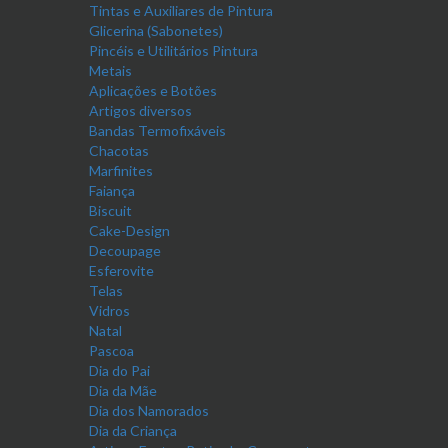
Tintas e Auxiliares de Pintura
Glicerina (Sabonetes)
Pincéis e Utilitários Pintura
Metais
Aplicações e Botões
Artigos diversos
Bandas Termofixáveis
Chacotas
Marfinites
Faiança
Biscuit
Cake-Design
Decoupage
Esferovite
Telas
Vidros
Natal
Pascoa
Dia do Pai
Dia da Mãe
Dia dos Namorados
Dia da Criança