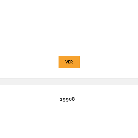
VER
19908