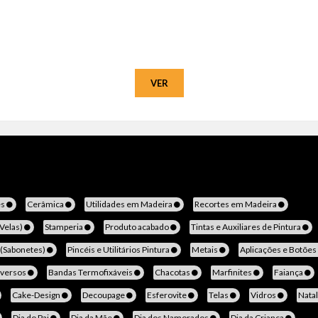
VER
es
Cerâmica
Utilidades em Madeira
Recortes em Madeira
(Velas)
Stamperia
Produto acabado
Tintas e Auxiliares de Pintura
 (Sabonetes)
Pincéis e Utilitários Pintura
Metais
Aplicações e Botões
iversos
Bandas Termofixáveis
Chacotas
Marfinites
Faiança
Cake-Design
Decoupage
Esferovite
Telas
Vidros
Nata
Dia do Pai
Dia da Mãe
Dia dos Namorados
Dia da Criança