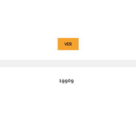
VER
19909