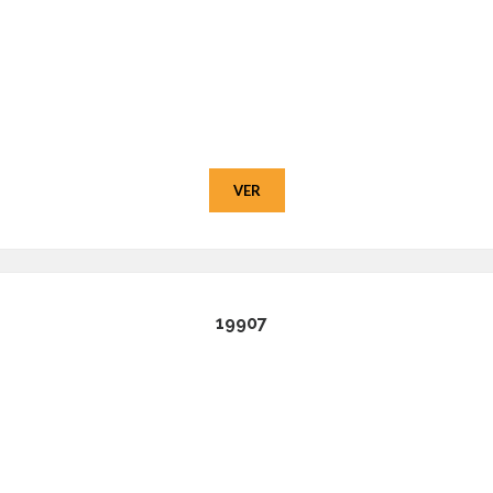
VER
19907