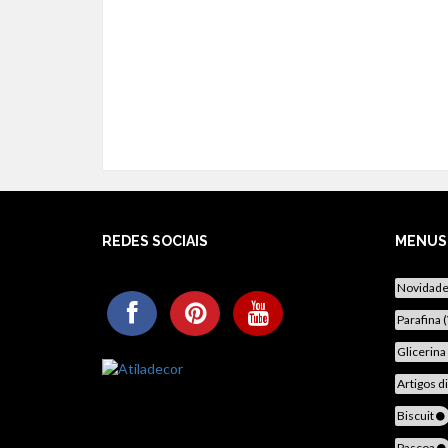
REDES SOCIAIS
MENUS
Novidad
Parafina 
Glicerina
Artigos d
Biscuit
Pascoa