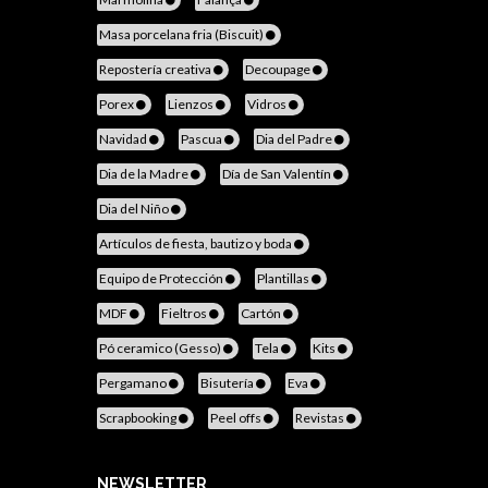
Masa porcelana fria (Biscuit)
Repostería creativa
Decoupage
Porex
Lienzos
Vidros
Navidad
Pascua
Dia del Padre
Dia de la Madre
Día de San Valentín
Dia del Niño
Artículos de fiesta, bautizo y boda
Equipo de Protección
Plantillas
MDF
Fieltros
Cartón
Pó ceramico (Gesso)
Tela
Kits
Pergamano
Bisutería
Eva
Scrapbooking
Peel offs
Revistas
NEWSLETTER