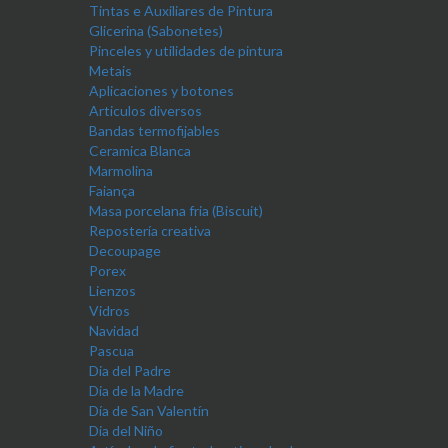
Tintas e Auxiliares de Pintura
Glicerina (Sabonetes)
Pinceles y utilidades de pintura
Metais
Aplicaciones y botones
Articulos diversos
Bandas termofijables
Ceramica Blanca
Marmolina
Faiança
Masa porcelana fria (Biscuit)
Repostería creativa
Decoupage
Porex
Lienzos
Vidros
Navidad
Pascua
Dia del Padre
Dia de la Madre
Día de San Valentín
Dia del Niño