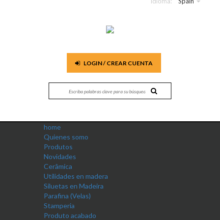
Idioma:
Spain
LOGIN / CREAR CUENTA
home
Quienes somo
Produtos
Novidades
Cerâmica
Utilidades en madera
Siluetas en Madeira
Parafina (Velas)
Stamperia
Produto acabado