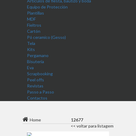
Artículos de fiesta, bautizo y boda
Equipo de Protección
Plantillas
MDF
Fieltros
Cartón
Pó ceramico (Gesso)
Tela
Kits
Pergamano
Bisutería
Eva
Scrapbooking
Peel offs
Revistas
Passo a Passo
Contactos
Home
12677
<< voltar para listagem