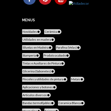
MENUS
Novidades
Cerâmica
Utilidades en madera
Siluetas en Madeira
Parafina (Velas)
Stamperia
Produto acabado
Tintas e Auxiliares de Pintura
Glicerina (Sabonetes)
Pinceles y utilidades de pintura
Metais
Aplicaciones y botones
Articulos diversos
Bandas termofijables
Ceramica Blanca
Marmolina
Faiança