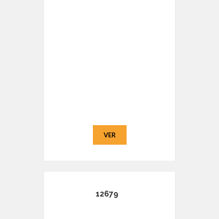
VER
12679