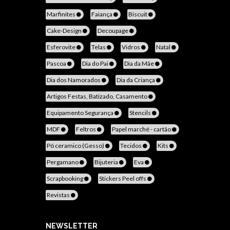
Marfinites
Faiança
Biscuit
Cake-Design
Decoupage
Esferovite
Telas
Vidros
Natal
Pascoa
Dia do Pai
Dia da Mãe
Dia dos Namorados
Dia da Criança
Artigos Festas, Batizado, Casamento
Equipamento Segurança
Stencils
MDF
Feltros
Papel marché - cartão
Pó ceramico (Gesso)
Tecidos
Kits
Pergamano
Bijuteria
Eva
Scrapbooking
Stickers Peel offs
Revistas
NEWSLETTER