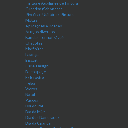
Tintas e Auxiliares de Pintura
Glicerina (Sabonetes)
Pincéis e Utilitários Pintura
Metais
Aplicações e Botões
Artigos diversos
Bandas Termofixáveis
Chacotas
Marfinites
Faiança
Biscuit
Cake-Design
Decoupage
Esferovite
Telas
Vidros
Natal
Pascoa
Dia do Pai
Dia da Mãe
Dia dos Namorados
Dia da Criança