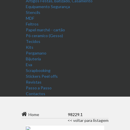
Artigos Festas, Batizado, Casamento
Equipamento Segurança
Stencils
MDF
Feltros
Papel marché - cartão
Pó ceramico (Gesso)
Tecidos
Kits
Pergamano
Bijuteria
Eva
Scrapbooking
Stickers Peel offs
Revistas
Passo a Passo
Contactos
Home
98229.1
<< voltar para listagem