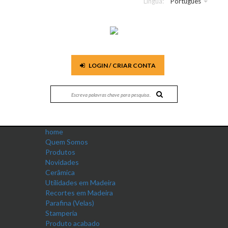
Língua:
Português
LOGIN / CRIAR CONTA
home
Quem Somos
Produtos
Novidades
Cerâmica
Utilidades em Madeira
Recortes em Madeira
Parafina (Velas)
Stamperia
Produto acabado