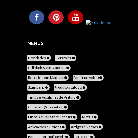
MENUS
Novidades
Cerâmica
Utilidades em Madeira
Recortes em Madeira
Parafina (Velas)
Stamperia
Produto acabado
Tintas e Auxiliares de Pintura
Glicerina (Sabonetes)
Pincéis e Utilitários Pintura
Metais
Aplicações e Botões
Artigos diversos
Bandas Termofixáveis
Chacotas