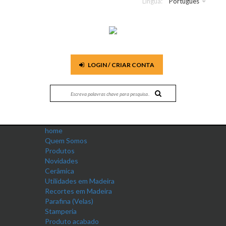
Língua:
Português
LOGIN / CRIAR CONTA
home
Quem Somos
Produtos
Novidades
Cerâmica
Utilidades em Madeira
Recortes em Madeira
Parafina (Velas)
Stamperia
Produto acabado