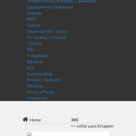
Artigos Festas, Batizado, Casamento
Equipamento Segurança
Stencils
MDF
Feltros
Papel marché - cartão
Pó ceramico (Gesso)
Tecidos
Kits
Pergamano
Bijuteria
Eva
Scrapbooking
Stickers Peel offs
Revistas
Passo a Passo
Contactos
Home
345
<< voltar para listagem