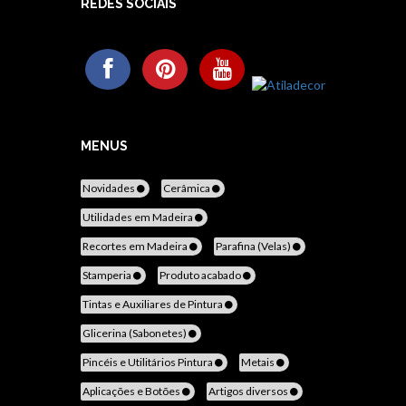
REDES SOCIAIS
MENUS
Novidades
Cerâmica
Utilidades em Madeira
Recortes em Madeira
Parafina (Velas)
Stamperia
Produto acabado
Tintas e Auxiliares de Pintura
Glicerina (Sabonetes)
Pincéis e Utilitários Pintura
Metais
Aplicações e Botões
Artigos diversos