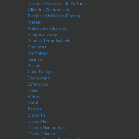
Tintas e Auxiliares de Pintura
Glicerina (Sabonetes)
Pincéis e Utilitários Pintura
Metais
Aplicações e Botões
Artigos diversos
Bandas Termofixáveis
Chacotas
Marfinites
Faiança
Biscuit
Cake-Design
Decoupage
Esferovite
Telas
Vidros
Natal
Pascoa
Dia do Pai
Dia da Mãe
Dia dos Namorados
Dia da Criança