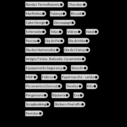
Bandas Termofixáveis
Chacotas
Marfinites
Faiança
Biscuit
Cake-Design
Decoupage
Esferovite
Telas
Vidros
Natal
Pascoa
Dia do Pai
Dia da Mãe
Dia dos Namorados
Dia da Criança
Artigos Festas, Batizado, Casamento
Equipamento Segurança
Stencils
MDF
Feltros
Papel marché - cartão
Pó ceramico (Gesso)
Tecidos
Kits
Pergamano
Bijuteria
Eva
Scrapbooking
Stickers Peel offs
Revistas