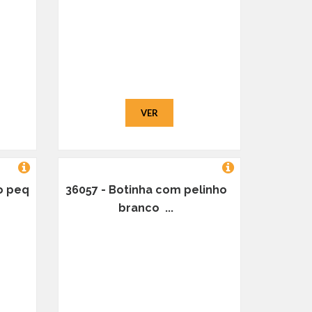
VER
ho peq
36057 - Botinha com pelinho
branco ...