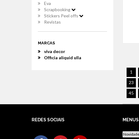
Eva
Scrapbooking
Stickers Peel offs
Revistas
MARCAS
viva decor
Officia aliquid ulla
1
23
45
REDES SOCIAIS
MENUS
Novidad