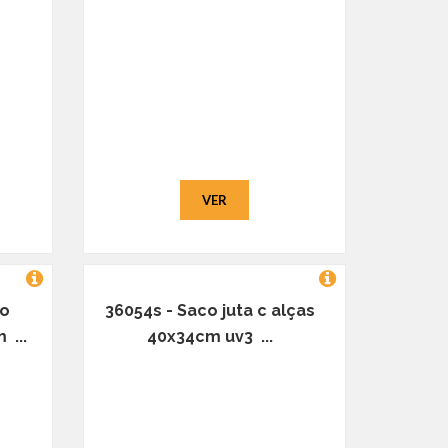
VER
ao
36054s - Saco juta c alças
 ...
40x34cm uv3 ...