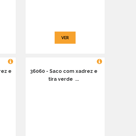
VER
rez e
36060 - Saco com xadrez e
tira verde ...