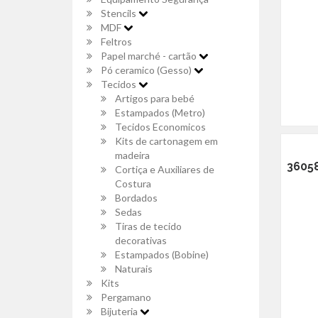
Stencils
MDF
Feltros
Papel marché - cartão
Pó ceramico (Gesso)
Tecidos
Artigos para bebé
Estampados (Metro)
Tecidos Economicos
Kits de cartonagem em
madeira
36058
Cortiça e Auxiliares de
Costura
Bordados
Sedas
Tiras de tecido
decorativas
Estampados (Bobine)
Naturais
Kits
Pergamano
Bijuteria