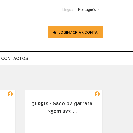
Língua:
Português
LOGIN / CRIAR CONTA
CONTACTOS
..
36051s - Saco p/ garrafa
35cm uv3 ...