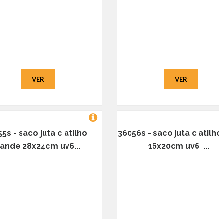
VER
VER
5s - saco juta c atilho
36056s - saco juta c atil
ande 28x24cm uv6...
16x20cm uv6 ...