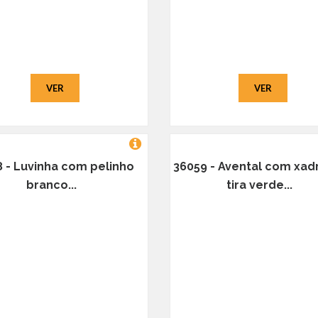
VER
VER
 - Luvinha com pelinho
36059 - Avental com xad
branco...
tira verde...