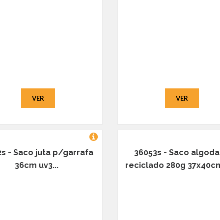
VER
VER
s - Saco juta p/garrafa
36053s - Saco algod
36cm uv3...
reciclado 280g 37x40cm