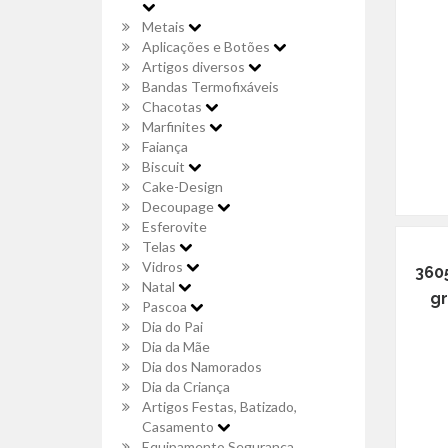
Metais
Aplicações e Botões
Artigos diversos
Bandas Termofixáveis
Chacotas
Marfinites
Faiança
Biscuit
Cake-Design
Decoupage
Esferovite
Telas
Vidros
3605
Natal
gr
Pascoa
Dia do Pai
Dia da Mãe
Dia dos Namorados
Dia da Criança
Artigos Festas, Batizado,
Casamento
Equipamento Segurança