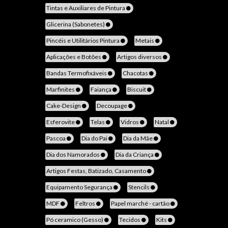
Tintas e Auxiliares de Pintura
Glicerina (Sabonetes)
Pincéis e Utilitários Pintura
Metais
Aplicações e Botões
Artigos diversos
Bandas Termofixáveis
Chacotas
Marfinites
Faiança
Biscuit
Cake-Design
Decoupage
Esferovite
Telas
Vidros
Natal
Pascoa
Dia do Pai
Dia da Mãe
Dia dos Namorados
Dia da Criança
Artigos Festas, Batizado, Casamento
Equipamento Segurança
Stencils
MDF
Feltros
Papel marché - cartão
Pó ceramico (Gesso)
Tecidos
Kits