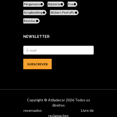
Pergamano
Bijuteria
Eva
Scrapbooking
Stickers Peel offs
Revistas
NEWSLETTER
Copyright ©
Atiladecor
2026 Todos os
direitos
reservados
Livro de
reclamações