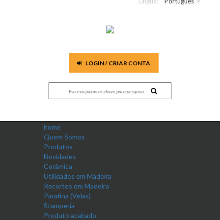
Língua:
Português
LOGIN / CRIAR CONTA
home
Quem Somos
Produtos
Novidades
Cerâmica
Utilidades em Madeira
Recortes em Madeira
Parafina (Velas)
Stamperia
Produto acabado