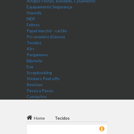
Artigos Festas, Batizado, Casamento
Equipamento Segurança
Stencils
MDF
Feltros
Papel marché - cartão
Pó ceramico (Gesso)
Tecidos
Kits
Pergamano
Bijuteria
Eva
Scrapbooking
Stickers Peel offs
Revistas
Passo a Passo
Contactos
Home
Tecidos