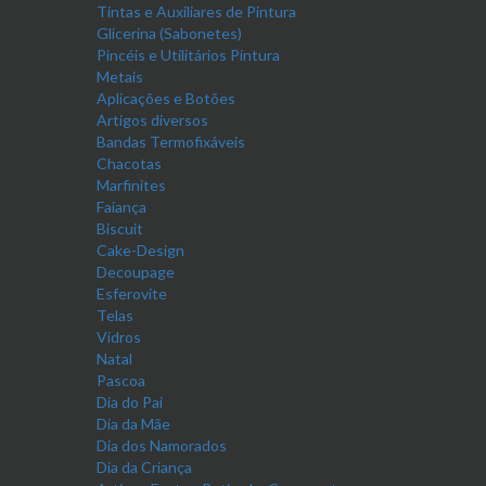
Tintas e Auxiliares de Pintura
Glicerina (Sabonetes)
Pincéis e Utilitários Pintura
Metais
Aplicações e Botões
Artigos diversos
Bandas Termofixáveis
Chacotas
Marfinites
Faiança
Biscuit
Cake-Design
Decoupage
Esferovite
Telas
Vidros
Natal
Pascoa
Dia do Pai
Dia da Mãe
Dia dos Namorados
Dia da Criança