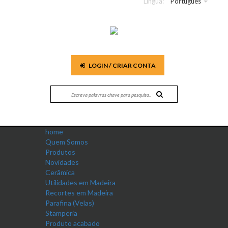
Língua:
Português
LOGIN / CRIAR CONTA
home
Quem Somos
Produtos
Novidades
Cerâmica
Utilidades em Madeira
Recortes em Madeira
Parafina (Velas)
Stamperia
Produto acabado