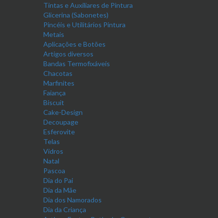
Tintas e Auxiliares de Pintura
Glicerina (Sabonetes)
Pincéis e Utilitários Pintura
Metais
Aplicações e Botões
Artigos diversos
Bandas Termofixáveis
Chacotas
Marfinites
Faiança
Biscuit
Cake-Design
Decoupage
Esferovite
Telas
Vidros
Natal
Pascoa
Dia do Pai
Dia da Mãe
Dia dos Namorados
Dia da Criança