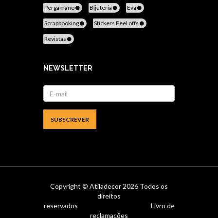
Pergamano
Bijuteria
Eva
Scrapbooking
Stickers Peel offs
Revistas
NEWSLETTER
Copyright ©
Atiladecor
2026 Todos os
direitos
reservados
Livro de
reclamações