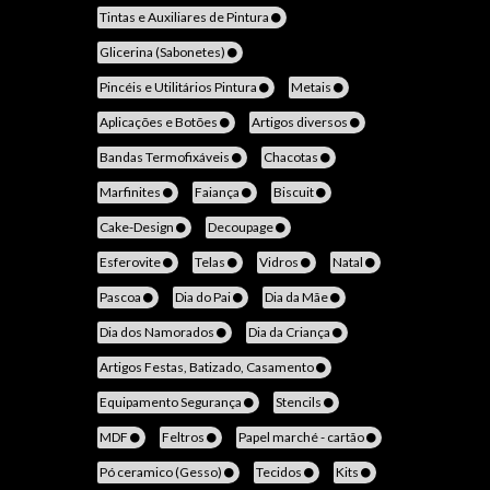
Tintas e Auxiliares de Pintura
Glicerina (Sabonetes)
Pincéis e Utilitários Pintura
Metais
Aplicações e Botões
Artigos diversos
Bandas Termofixáveis
Chacotas
Marfinites
Faiança
Biscuit
Cake-Design
Decoupage
Esferovite
Telas
Vidros
Natal
Pascoa
Dia do Pai
Dia da Mãe
Dia dos Namorados
Dia da Criança
Artigos Festas, Batizado, Casamento
Equipamento Segurança
Stencils
MDF
Feltros
Papel marché - cartão
Pó ceramico (Gesso)
Tecidos
Kits