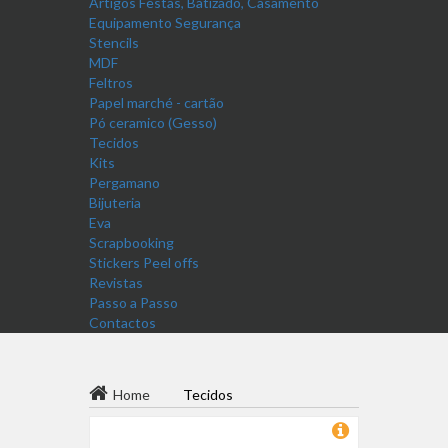
Artigos Festas, Batizado, Casamento
Equipamento Segurança
Stencils
MDF
Feltros
Papel marché - cartão
Pó ceramico (Gesso)
Tecidos
Kits
Pergamano
Bijuteria
Eva
Scrapbooking
Stickers Peel offs
Revistas
Passo a Passo
Contactos
Home
Tecidos