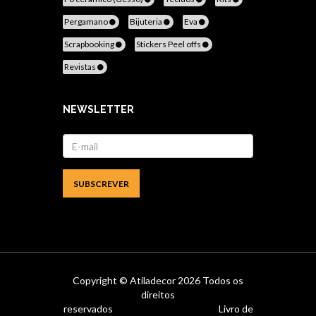
Pergamano
Bijuteria
Eva
Scrapbooking
Stickers Peel offs
Revistas
NEWSLETTER
Copyright ©
Atiladecor
2026 Todos os
direitos
reservados
Livro de