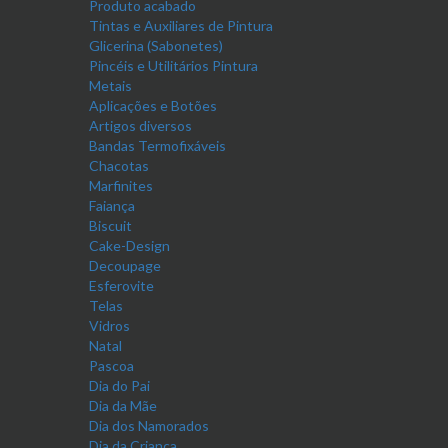
Produto acabado
Tintas e Auxiliares de Pintura
Glicerina (Sabonetes)
Pincéis e Utilitários Pintura
Metais
Aplicações e Botões
Artigos diversos
Bandas Termofixáveis
Chacotas
Marfinites
Faiança
Biscuit
Cake-Design
Decoupage
Esferovite
Telas
Vidros
Natal
Pascoa
Dia do Pai
Dia da Mãe
Dia dos Namorados
Dia da Criança