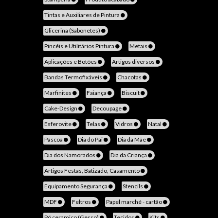
Tintas e Auxiliares de Pintura
Glicerina (Sabonetes)
Pincéis e Utilitários Pintura
Metais
Aplicações e Botões
Artigos diversos
Bandas Termofixáveis
Chacotas
Marfinites
Faiança
Biscuit
Cake-Design
Decoupage
Esferovite
Telas
Vidros
Natal
Pascoa
Dia do Pai
Dia da Mãe
Dia dos Namorados
Dia da Criança
Artigos Festas, Batizado, Casamento
Equipamento Segurança
Stencils
MDF
Feltros
Papel marché - cartão
Pó ceramico (Gesso)
Tecidos
Kits