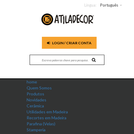
Língua:
Português
LOGIN / CRIAR CONTA
home
Quem Somos
Produtos
Novidades
Cerâmica
Utilidades em Madeira
Recortes em Madeira
Parafina (Velas)
Stamperia