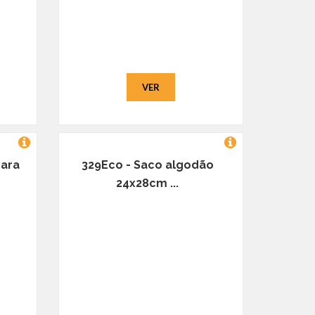
VER
para
329Eco - Saco algodão
24x28cm ...