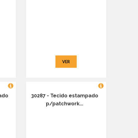
VER
ado
30287 - Tecido estampado
p/patchwork...