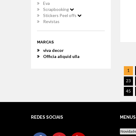
Eva
Scrapbooking
Stickers Peel offs
Revistas
MARCAS
viva decor
Officia aliquid ulla
1
23
45
REDES SOCIAIS
MENUS
Novidad