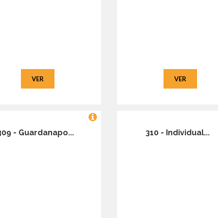
VER
VER
309 - Guardanapo...
310 - Individual...