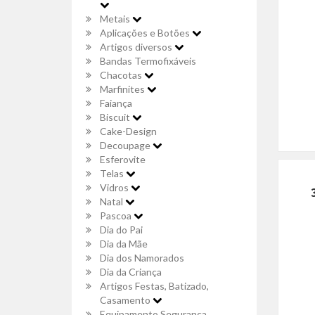
Metais
Aplicações e Botões
Artigos diversos
Bandas Termofixáveis
Chacotas
Marfinites
Faiança
Biscuit
Cake-Design
Decoupage
Esferovite
Telas
Vidros
Natal
Pascoa
Dia do Pai
Dia da Mãe
Dia dos Namorados
Dia da Criança
Artigos Festas, Batizado,
Casamento
Equipamento Segurança