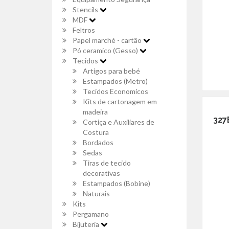
Stencils
MDF
Feltros
Papel marché - cartão
Pó ceramico (Gesso)
Tecidos
Artigos para bebé
Estampados (Metro)
Tecidos Economicos
Kits de cartonagem em
madeira
327
Cortiça e Auxiliares de
Costura
Bordados
Sedas
Tiras de tecido
decorativas
Estampados (Bobine)
Naturais
Kits
Pergamano
Bijuteria