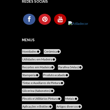
REDES SOCIAIS
MENUS
Novidades
Cerâmica
Utilidades em Madeira
Recortes em Madeira
Parafina (Velas)
Stamperia
Produto acabado
Tintas e Auxiliares de Pintura
Glicerina (Sabonetes)
Pincéis e Utilitários Pintura
Metais
Aplicações e Botões
Artigos diversos