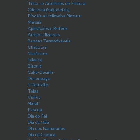
Tintas e Auxiliares de Pintura
Glicerina (Sabonetes)
Pincéis e Utilitários Pintura
Metais
Aplicações e Botões
Artigos diversos
Bandas Termofixáveis
Chacotas
Marfinites
Faiança
Biscuit
Cake-Design
Decoupage
Esferovite
Telas
Vidros
Natal
Pascoa
Dia do Pai
Dia da Mãe
Dia dos Namorados
Dia da Criança