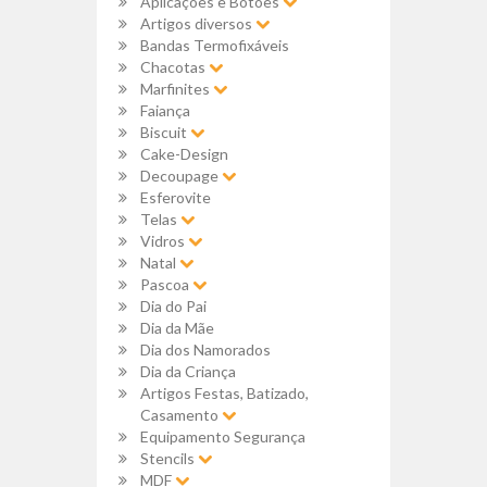
Aplicações e Botões
Artigos diversos
Bandas Termofixáveis
Chacotas
Marfinites
Faiança
Biscuit
Cake-Design
Decoupage
Esferovite
Telas
Vidros
Natal
Pascoa
Dia do Pai
Dia da Mãe
Dia dos Namorados
Dia da Criança
Artigos Festas, Batizado,
Casamento
Equipamento Segurança
Stencils
MDF