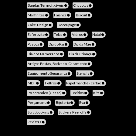
Bandas Termofixáveis
Chacotas
Marfinites
Faiança
Biscuit
Cake-Design
Decoupage
Esferovite
Telas
Vidros
Natal
Pascoa
Dia do Pai
Dia da Mãe
Dia dos Namorados
Dia da Criança
Artigos Festas, Batizado, Casamento
Equipamento Segurança
Stencils
MDF
Feltros
Papel marché - cartão
Pó ceramico (Gesso)
Tecidos
Kits
Pergamano
Bijuteria
Eva
Scrapbooking
Stickers Peel offs
Revistas