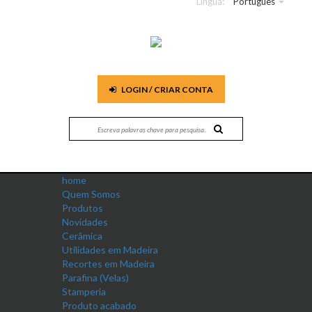
Língua:
Português
LOGIN / CRIAR CONTA
home
Quem Somos
Produtos
Novidades
Cerâmica
Utilidades em Madeira
Recortes em Madeira
Parafina (Velas)
Stamperia
Produto acabado