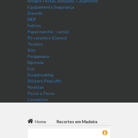
Artigos Festas, Batizado, Casamento
Equipamento Segurança
Stencils
MDF
Feltros
Papel marché - cartão
Pó ceramico (Gesso)
Tecidos
Kits
Pergamano
Bijuteria
Eva
Scrapbooking
Stickers Peel offs
Revistas
Passo a Passo
Contactos
Home
Recortes em Madeira