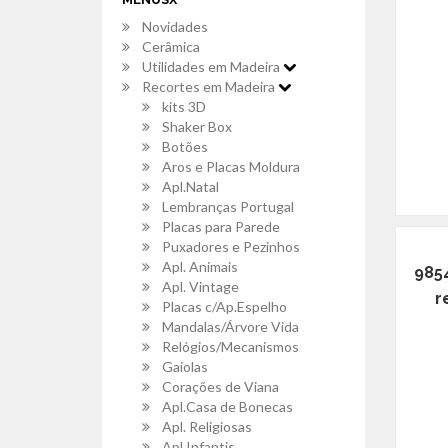
Novidades
Cerâmica
Utilidades em Madeira
Recortes em Madeira
kits 3D
Shaker Box
Botões
Aros e Placas Moldura
Apl.Natal
Lembranças Portugal
Placas para Parede
Puxadores e Pezinhos
Apl. Animais
985
Apl. Vintage
r
Placas c/Ap.Espelho
Mandalas/Árvore Vida
Relógios/Mecanismos
Gaiolas
Corações de Viana
Apl.Casa de Bonecas
Apl. Religiosas
Apl.Infantis