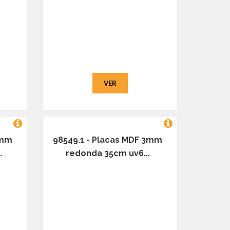
VER
3mm
98549.1 - Placas MDF 3mm
.
redonda 35cm uv6...