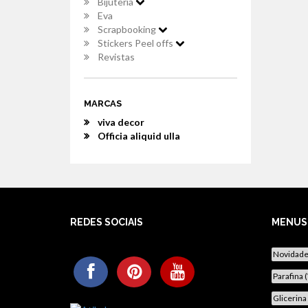
Bijuteria
Eva
Scrapbooking
Stickers Peel offs
Revistas
MARCAS
viva decor
Officia aliquid ulla
REDES SOCIAIS
MENUS
Novidad
Parafina 
Glicerina