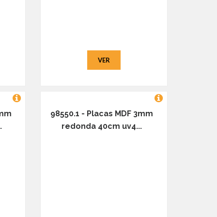
VER
3mm
98550.1 - Placas MDF 3mm
.
redonda 40cm uv4...