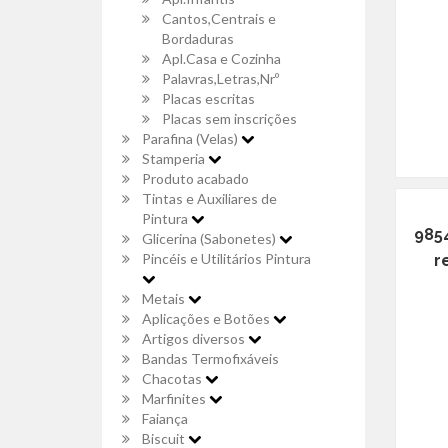
Cantos,Centrais e
Bordaduras
Apl.Casa e Cozinha
Palavras,Letras,Nrº
Placas escritas
Placas sem inscrições
Parafina (Velas)
Stamperia
Produto acabado
Tintas e Auxiliares de
Pintura
985
Glicerina (Sabonetes)
Pincéis e Utilitários Pintura
r
Metais
Aplicações e Botões
Artigos diversos
Bandas Termofixáveis
Chacotas
Marfinites
Faiança
Biscuit