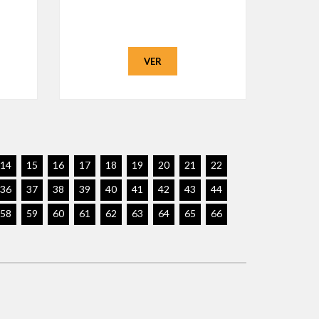
VER
14
15
16
17
18
19
20
21
22
36
37
38
39
40
41
42
43
44
58
59
60
61
62
63
64
65
66