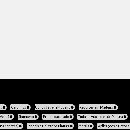
es
Cerâmica
Utilidades em Madeira
Recortes em Madeira
(Velas)
Stamperia
Produto acabado
Tintas e Auxiliares de Pintura
 (Sabonetes)
Pincéis e Utilitários Pintura
Metais
Aplicações e Botões