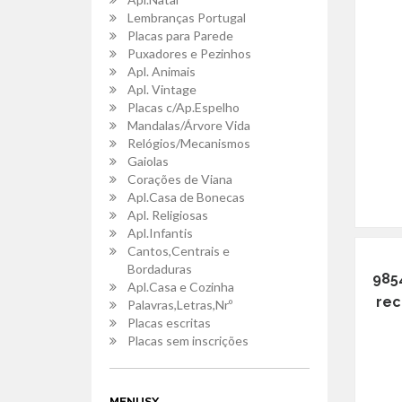
Lembranças Portugal
Placas para Parede
Puxadores e Pezinhos
Apl. Animais
Apl. Vintage
Placas c/Ap.Espelho
Mandalas/Árvore Vida
Relógios/Mecanismos
Gaiolas
Corações de Viana
Apl.Casa de Bonecas
Apl. Religiosas
Apl.Infantis
Cantos,Centrais e
Bordaduras
985
Apl.Casa e Cozinha
rec
Palavras,Letras,Nrº
Placas escritas
Placas sem inscrições
MENUSX