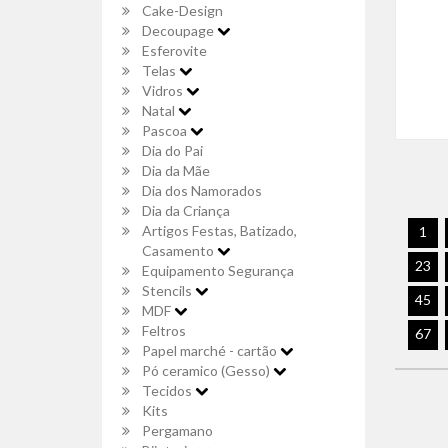
Cake-Design
Decoupage
Esferovite
Telas
Vidros
Natal
Pascoa
Dia do Pai
Dia da Mãe
Dia dos Namorados
Dia da Criança
Artigos Festas, Batizado,
1
Casamento
23
Equipamento Segurança
Stencils
45
MDF
Feltros
67
Papel marché - cartão
Pó ceramico (Gesso)
Tecidos
Kits
Pergamano