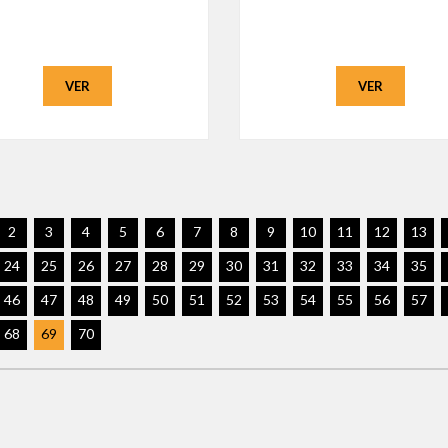
VER
VER
2
3
4
5
6
7
8
9
10
11
12
13
24
25
26
27
28
29
30
31
32
33
34
35
46
47
48
49
50
51
52
53
54
55
56
57
68
69
70