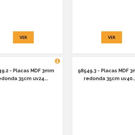
VER
VER
49.2 - Placas MDF 3mm
98549.3 - Placas MDF 
edonda 35cm uv24...
redonda 35cm uv40..