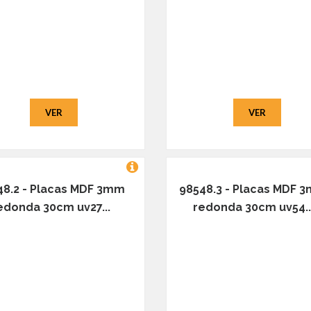
VER
VER
48.2 - Placas MDF 3mm
98548.3 - Placas MDF 
edonda 30cm uv27...
redonda 30cm uv54..