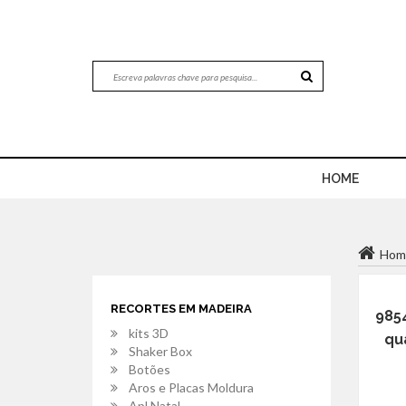
HOME
Hom
RECORTES EM MADEIRA
985
kits 3D
qu
Shaker Box
Botões
Aros e Placas Moldura
Apl.Natal