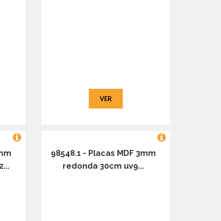
VER
3mm
98548.1 - Placas MDF 3mm
...
redonda 30cm uv9...