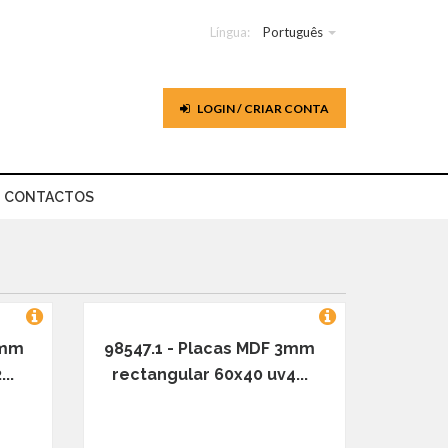
Língua:
Português
LOGIN / CRIAR CONTA
CONTACTOS
3mm
98547.1 - Placas MDF 3mm
..
rectangular 60x40 uv4...