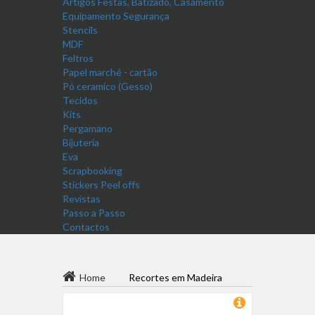
Artigos Festas, Batizado, Casamento
Equipamento Segurança
Stencils
MDF
Feltros
Papel marché - cartão
Pó ceramico (Gesso)
Tecidos
Kits
Pergamano
Bijuteria
Eva
Scrapbooking
Stickers Peel offs
Revistas
Passo a Passo
Contactos
Home
Recortes em Madeira