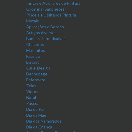
Tintas e Auxiliares de Pintura
Glicerina (Sabonetes)
Pincéis e Utilitários Pintura
Metais
Aplicações e Botões
Artigos diversos
Bandas Termofixáveis
Chacotas
Marfinites
Faiança
Biscuit
Cake-Design
Decoupage
Esferovite
Telas
Vidros
Natal
Pascoa
Dia do Pai
Dia da Mãe
Dia dos Namorados
Dia da Criança