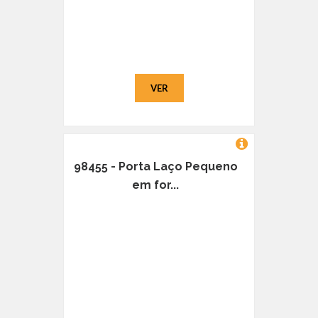
VER
98455 - Porta Laço Pequeno
em for...