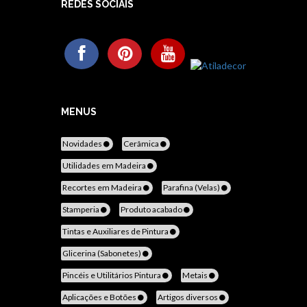
REDES SOCIAIS
MENUS
Novidades
Cerâmica
Utilidades em Madeira
Recortes em Madeira
Parafina (Velas)
Stamperia
Produto acabado
Tintas e Auxiliares de Pintura
Glicerina (Sabonetes)
Pincéis e Utilitários Pintura
Metais
Aplicações e Botões
Artigos diversos