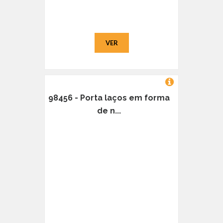
VER
98456 - Porta laços em forma
de n...