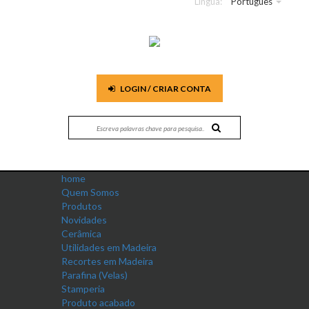
Língua:
Português
LOGIN / CRIAR CONTA
home
Quem Somos
Produtos
Novidades
Cerâmica
Utilidades em Madeira
Recortes em Madeira
Parafina (Velas)
Stamperia
Produto acabado