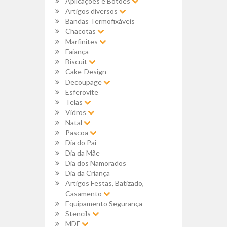
Aplicações e Botões
Artigos diversos
Bandas Termofixáveis
Chacotas
Marfinites
Faiança
Biscuit
Cake-Design
Decoupage
Esferovite
Telas
Vidros
Natal
Pascoa
Dia do Pai
Dia da Mãe
Dia dos Namorados
Dia da Criança
Artigos Festas, Batizado,
Casamento
Equipamento Segurança
Stencils
MDF