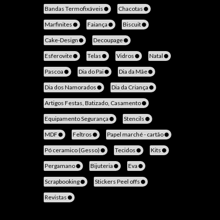
Bandas Termofixáveis
Chacotas
Marfinites
Faiança
Biscuit
Cake-Design
Decoupage
Esferovite
Telas
Vidros
Natal
Pascoa
Dia do Pai
Dia da Mãe
Dia dos Namorados
Dia da Criança
Artigos Festas, Batizado, Casamento
Equipamento Segurança
Stencils
MDF
Feltros
Papel marché - cartão
Pó ceramico (Gesso)
Tecidos
Kits
Pergamano
Bijuteria
Eva
Scrapbooking
Stickers Peel offs
Revistas