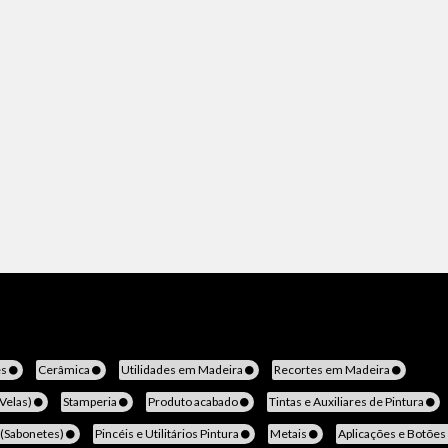
es
Cerâmica
Utilidades em Madeira
Recortes em Madeira
(Velas)
Stamperia
Produto acabado
Tintas e Auxiliares de Pintura
 (Sabonetes)
Pincéis e Utilitários Pintura
Metais
Aplicações e Botões