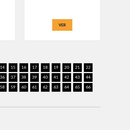
VER
14
15
16
17
18
19
20
21
22
36
37
38
39
40
41
42
43
44
58
59
60
61
62
63
64
65
66