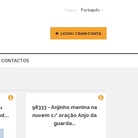
Língua:
Português
LOGIN / CRIAR CONTA
CONTACTOS
u
98333 - Anjinho menina na
....
nuvem c/ oração Anjo da
guarda...