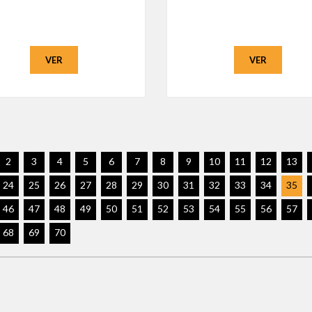
VER
VER
2
3
4
5
6
7
8
9
10
11
12
13
24
25
26
27
28
29
30
31
32
33
34
35
46
47
48
49
50
51
52
53
54
55
56
57
68
69
70