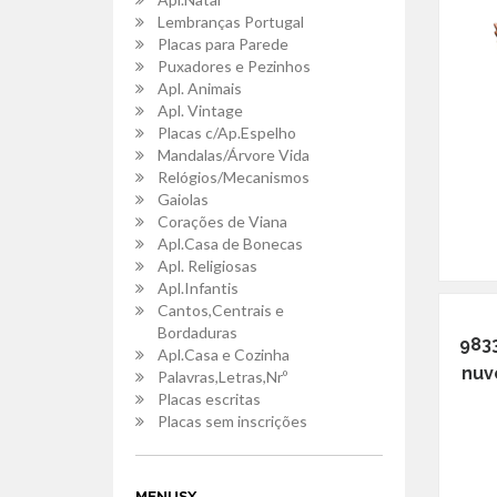
Lembranças Portugal
Placas para Parede
Puxadores e Pezinhos
Apl. Animais
Apl. Vintage
Placas c/Ap.Espelho
Mandalas/Árvore Vida
Relógios/Mecanismos
Gaiolas
Corações de Viana
Apl.Casa de Bonecas
Apl. Religiosas
Apl.Infantis
Cantos,Centrais e
Bordaduras
983
Apl.Casa e Cozinha
nuv
Palavras,Letras,Nrº
Placas escritas
Placas sem inscrições
MENUSX