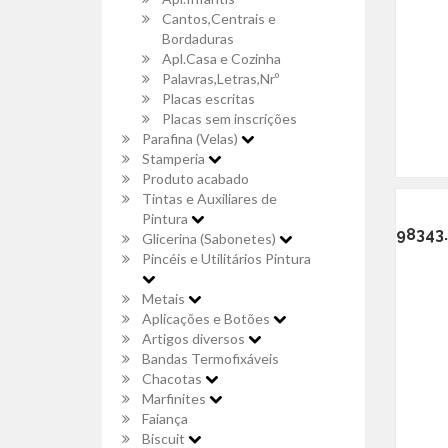
Cantos,Centrais e
Bordaduras
Apl.Casa e Cozinha
Palavras,Letras,Nrº
Placas escritas
Placas sem inscrições
Parafina (Velas)
Stamperia
Produto acabado
Tintas e Auxiliares de
Pintura
98343.
Glicerina (Sabonetes)
Pincéis e Utilitários Pintura
Metais
Aplicações e Botões
Artigos diversos
Bandas Termofixáveis
Chacotas
Marfinites
Faiança
Biscuit