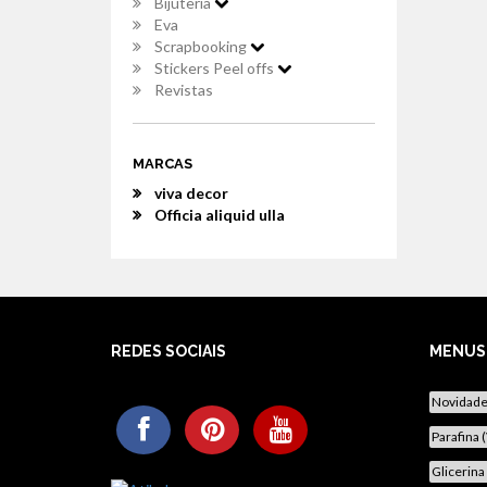
Bijuteria
Eva
Scrapbooking
Stickers Peel offs
Revistas
MARCAS
viva decor
Officia aliquid ulla
REDES SOCIAIS
MENUS
Novidad
Parafina 
Glicerina