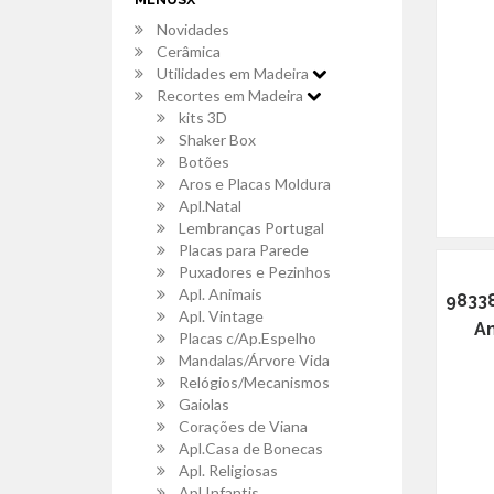
Novidades
Cerâmica
Utilidades em Madeira
Recortes em Madeira
kits 3D
Shaker Box
Botões
Aros e Placas Moldura
Apl.Natal
Lembranças Portugal
Placas para Parede
Puxadores e Pezinhos
Apl. Animais
98338
Apl. Vintage
Am
Placas c/Ap.Espelho
Mandalas/Árvore Vida
Relógios/Mecanismos
Gaiolas
Corações de Viana
Apl.Casa de Bonecas
Apl. Religiosas
Apl.Infantis