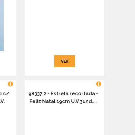
VER
o c/
98337.2 - Estrela recortada -
V.
Feliz Natal 19cm U.V 3und....