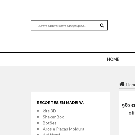
HOME
Hom
RECORTES EM MADEIRA
9833
kits 3D
ol
Shaker Box
Botões
Aros e Placas Moldura
Apl.Natal