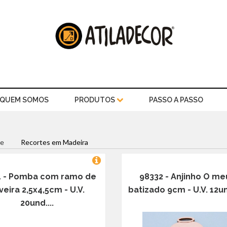
QUEM SOMOS
PRODUTOS
PASSO A PASSO
e
Recortes em Madeira
1 - Pomba com ramo de
98332 - Anjinho O me
iveira 2,5x4,5cm - U.V.
batizado 9cm - U.V. 12und
20und....