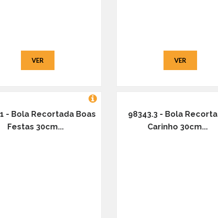
VER
VER
1 - Bola Recortada Boas
98343.3 - Bola Recort
Festas 30cm...
Carinho 30cm...