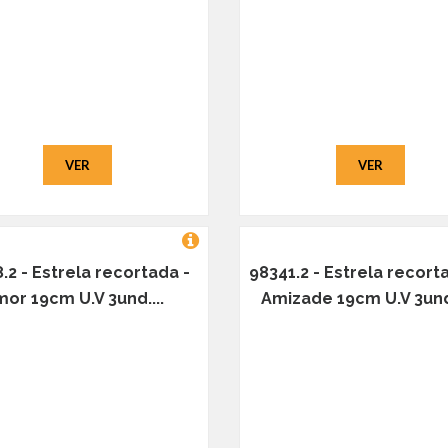
VER
VER
.2 - Estrela recortada -
98341.2 - Estrela recort
or 19cm U.V 3und....
Amizade 19cm U.V 3und.