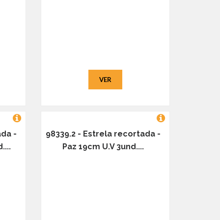
VER
ada -
98339.2 - Estrela recortada -
...
Paz 19cm U.V 3und....