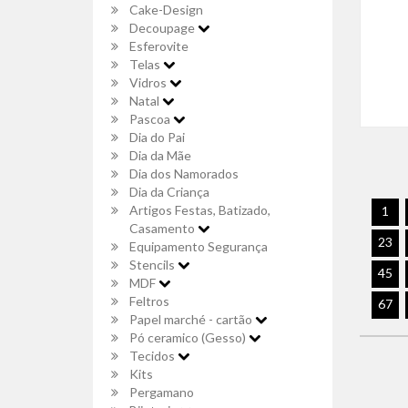
Cake-Design
Decoupage
Esferovite
Telas
Vidros
Natal
Pascoa
Dia do Pai
Dia da Mãe
Dia dos Namorados
Dia da Criança
Artigos Festas, Batizado,
1
Casamento
23
Equipamento Segurança
Stencils
45
MDF
Feltros
67
Papel marché - cartão
Pó ceramico (Gesso)
Tecidos
Kits
Pergamano