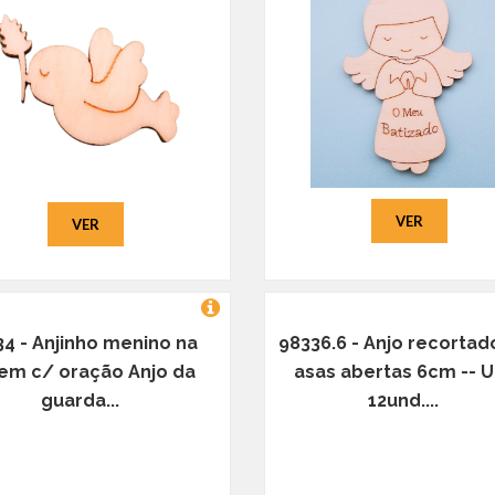
VER
VER
34 - Anjinho menino na
98336.6 - Anjo recortad
em c/ oração Anjo da
asas abertas 6cm -- U.
guarda...
12und....